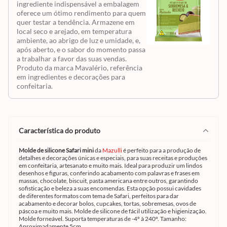
ingrediente indispensável a embalagem
oferece um ótimo rendimento para quem
quer testar a tendência. Armazene em
local seco e arejado, em temperatura
ambiente, ao abrigo de luz e umidade, e,
após aberto, e o sabor do momento passa
a trabalhar a favor das suas vendas.
Produto da marca Mavalério, referência
em ingredientes e decorações para
confeitaria.
característica do produto
Molde de silicone Safari mini
da
Mazulli
é perfeito para a produção de
detalhes e decorações únicas e especiais, para suas receitas e produções
em confeitaria, artesanato e muito mais. Ideal para produzir um lindos
desenhos e figuras, conferindo acabamento com palavras e frases em
massas, chocolate, biscuit, pasta americana entre outros, garantindo
sofisticação e beleza a suas encomendas. Esta opção possui cavidades
de diferentes formatos com tema de Safari, perfeitos para dar
acabamento e decorar bolos, cupcakes, tortas, sobremesas, ovos de
páscoa e muito mais. Molde de silicone de fácil utilização e higienização.
Molde forneável. Suporta temperaturas de -4º à 240º. Tamanho:
Aproximadamente 5cm.