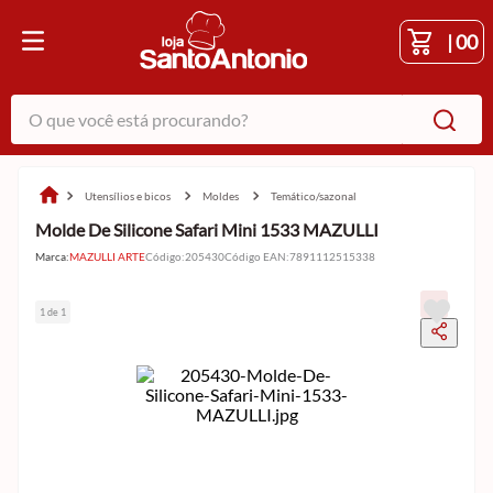
|
00
O que você está procurando?
utensílios e bicos
moldes
temático/sazonal
Molde De Silicone Safari Mini 1533 MAZULLI
Marca:
MAZULLI ARTE
Código
:
205430
Código EAN
:
7891112515338
1 de 1