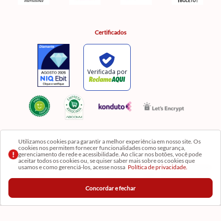
Certificados
Utilizamos cookies para garantir a melhor experiência em nosso site. Os
cookies nos permitem fornecer funcionalidades como segurança,
Razão Social: Comercial Luzia Meire de Gêneros Alimentícios LTDA | CNPJ:
gerenciamento de rede e acessibilidade. Ao clicar nos botões, você pode
08.991.182/0001-11
aceitar todos os cookies ou, se quiser saber mais sobre os cookies que
usamos e como gerenciá-los, acesse nossa
Política de privacidade.
Os preços, produtos e quantidades da Loja Virtual não se aplicam aos da Loja Física. Na Loja
fisíca temos mais variedades de produtos e departamentos. Imagens meramente ilustrativas.
Concordar e fechar