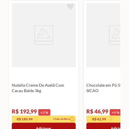
Nutella Creme De Avelã Com
Chocolate em Pó 50% 1
Cacau Balde 3kg
SICAO
R$ 192,99
R$ 46,99
2
%
9
%
R$ 189,99
R$ 42,99
Clube da Meire
Adicionar
Adicionar