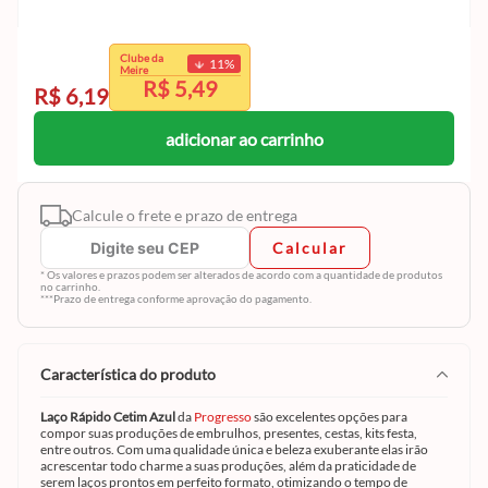
exclusivo
Clube da
11
%
Clube da Meire.
Meire
R$ 5,49
Cadastre-se e aproveite
R$ 6,19
adicionar ao carrinho
Calcule o frete e prazo de entrega
Calcular
* Os valores e prazos podem ser alterados de acordo com a quantidade de produtos
no carrinho.
***Prazo de entrega conforme aprovação do pagamento.
característica do produto
Laço Rápido Cetim Azul
da
Progresso
são excelentes opções para
compor suas produções de embrulhos, presentes, cestas, kits festa,
entre outros. Com uma qualidade única e beleza exuberante elas irão
acrescentar todo charme a suas produções, além da praticidade de
serem laços prontos em perfeito formato, otimizando o tempo de