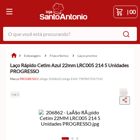
|
00
O que você está procurando?
embalagens
fitas e fechos
laços prontos
Laço Rápido Cetim Azul 22mm LRC005 214 5 Unidades
PROGRESSO
Marca:
PROGRESSO
Código
:
206862
Código EAN
:
7909857037142
1 de 3