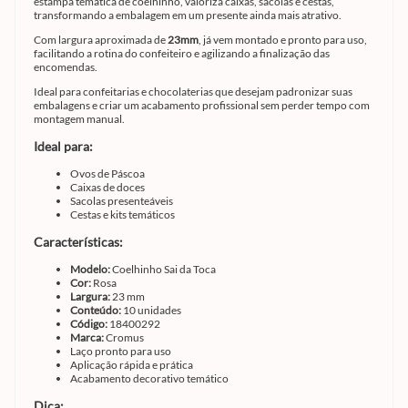
estampa temática de coelhinho, valoriza caixas, sacolas e cestas,
transformando a embalagem em um presente ainda mais atrativo.
Com largura aproximada de
23mm
, já vem montado e pronto para uso,
facilitando a rotina do confeiteiro e agilizando a finalização das
encomendas.
Ideal para confeitarias e chocolaterias que desejam padronizar suas
embalagens e criar um acabamento profissional sem perder tempo com
montagem manual.
Ideal para:
Ovos de Páscoa
Caixas de doces
Sacolas presenteáveis
Cestas e kits temáticos
Características:
Modelo:
Coelhinho Sai da Toca
Cor:
Rosa
Largura:
23 mm
Conteúdo:
10 unidades
Código:
18400292
Marca:
Cromus
Laço pronto para uso
Aplicação rápida e prática
Acabamento decorativo temático
Dica: