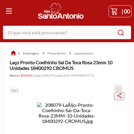
|
00
O que você está procurando?
embalagens
fitas e fechos
laços prontos
Laço Pronto Coelhinho Sai Da Toca Rosa 23mm 10
Unidades 18400292 CROMUS
Marca:
CROMUS
Código
:
208079
Código EAN
:
7899440974773
1 de 1