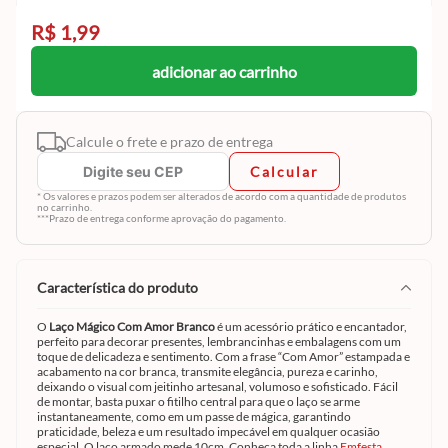
R$ 1,99
adicionar ao carrinho
Calcule o frete e prazo de entrega
Calcular
* Os valores e prazos podem ser alterados de acordo com a quantidade de produtos
no carrinho.
***Prazo de entrega conforme aprovação do pagamento.
característica do produto
O
Laço Mágico Com Amor Branco
é um acessório prático e encantador,
perfeito para decorar presentes, lembrancinhas e embalagens com um
toque de delicadeza e sentimento. Com a frase “Com Amor” estampada e
acabamento na cor branca, transmite elegância, pureza e carinho,
deixando o visual com jeitinho artesanal, volumoso e sofisticado. Fácil
de montar, basta puxar o fitilho central para que o laço se arme
instantaneamente, como em um passe de mágica, garantindo
praticidade, beleza e um resultado impecável em qualquer ocasião
especial. O laço armado mede 10cm. Conheça toda a linha
Emfesta