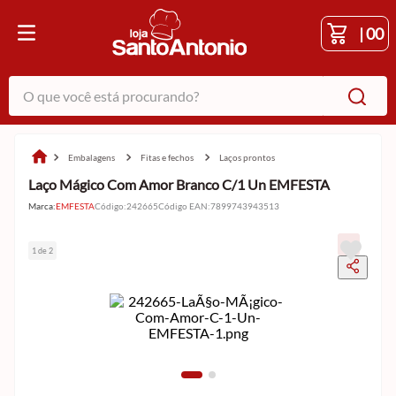
|
00
O que você está procurando?
embalagens
fitas e fechos
laços prontos
Laço Mágico Com Amor Branco C/1 Un EMFESTA
Marca:
EMFESTA
Código
:
242665
Código EAN
:
7899743943513
1 de 2