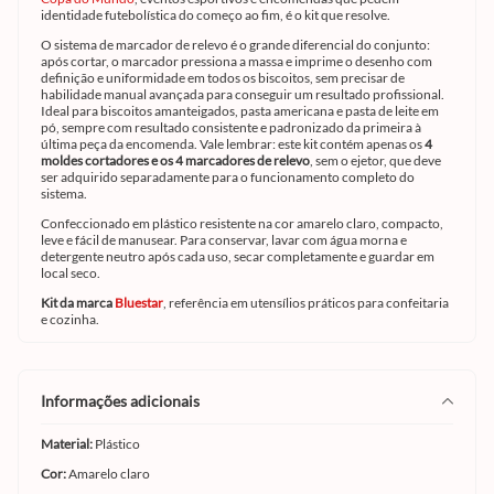
identidade futebolística do começo ao fim, é o kit que resolve.
O sistema de marcador de relevo é o grande diferencial do conjunto:
após cortar, o marcador pressiona a massa e imprime o desenho com
definição e uniformidade em todos os biscoitos, sem precisar de
habilidade manual avançada para conseguir um resultado profissional.
Ideal para biscoitos amanteigados, pasta americana e pasta de leite em
pó, sempre com resultado consistente e padronizado da primeira à
última peça da encomenda. Vale lembrar: este kit contém apenas os
4
moldes cortadores e os 4 marcadores de relevo
, sem o ejetor, que deve
ser adquirido separadamente para o funcionamento completo do
sistema.
Confeccionado em plástico resistente na cor amarelo claro, compacto,
leve e fácil de manusear. Para conservar, lavar com água morna e
detergente neutro após cada uso, secar completamente e guardar em
local seco.
Kit da marca
Bluestar
, referência em utensílios práticos para confeitaria
e cozinha.
informações adicionais
Material:
Plástico
Cor:
Amarelo claro