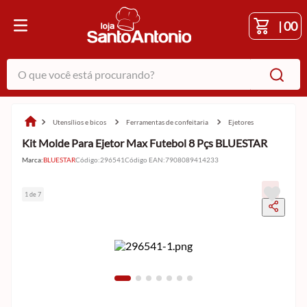
|
00
O que você está procurando?
utensílios e bicos
ferramentas de confeitaria
ejetores
Kit Molde Para Ejetor Max Futebol 8 Pçs BLUESTAR
Marca:
BLUESTAR
Código
:
296541
Código EAN
:
7908089414233
1 de 7