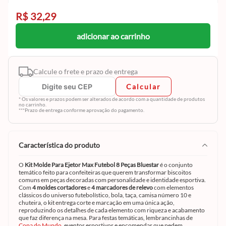
R$ 32,29
adicionar ao carrinho
Calcule o frete e prazo de entrega
Calcular
* Os valores e prazos podem ser alterados de acordo com a quantidade de produtos
no carrinho.
***Prazo de entrega conforme aprovação do pagamento.
característica do produto
O
Kit Molde Para Ejetor Max Futebol 8 Peças Bluestar
é o conjunto
temático feito para confeiteiras que querem transformar biscoitos
comuns em peças decoradas com personalidade e identidade esportiva.
Com
4 moldes cortadores
e
4 marcadores de relevo
com elementos
clássicos do universo futebolístico, bola, taça, camisa número 10 e
chuteira, o kit entrega corte e marcação em uma única ação,
reproduzindo os detalhes de cada elemento com riqueza e acabamento
que faz diferença na mesa. Para festas temáticas, lembrancinhas de
Copa do Mundo
, eventos esportivos e encomendas que pedem