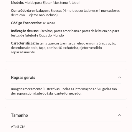
Modelo:
Molde para Ejetor Max tema futebol
Conteúdo da embalagem:
8 peças (4 moldes cortadores e 4 marcadores
de relevo — ejetor não incluso)
Código Fornecedor:
414233
Indicação de uso:
Biscoitos, pasta americana e pasta de leite em pó para
festas de futebol e Copa do Mundo
Características:
Sistema que corta e marca relevo em uma única ação,
desenhos de bola, taça, camisa 10 e chuteira, ejetor vendido
separadamente
regras gerais
Imagens meramente ilustrativas. Todas as informações divulgadas são
de responsabilidade do fabricante/fornecedor.
tamanho
ATé 5 CM