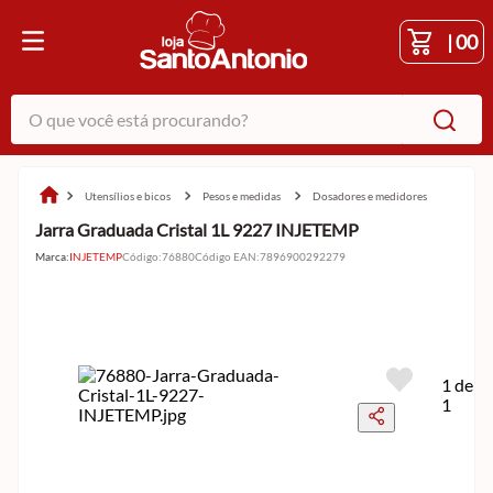
|
00
O que você está procurando?
utensílios e bicos
pesos e medidas
dosadores e medidores
Jarra Graduada Cristal 1L 9227 INJETEMP
Marca:
INJETEMP
Código
:
76880
Código EAN
:
7896900292279
1 de
1