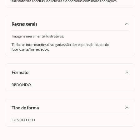
satisfatórias receitas, deliciosas e decoradas com lindos corações.
regras gerais
Imagens meramente ilustrativas.
Todas as informações divulgadas são de responsabilidade do
fabricante/fornecedor.
formato
REDONDO
tipo de forma
FUNDO FIXO