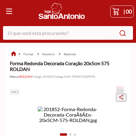
|
00
O que você está procurando?
formas
alumínio
redonda
Forma Redonda Decorada Coração 20x5cm 575
ROLDAN
Marca:
ROLDAN
Código
:
201852
Código EAN
:
7896973309935
1 de 3