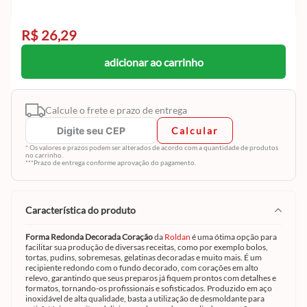
R$ 26,29
adicionar ao carrinho
Calcule o frete e prazo de entrega
Calcular
* Os valores e prazos podem ser alterados de acordo com a quantidade de produtos
no carrinho.
***Prazo de entrega conforme aprovação do pagamento.
característica do produto
Forma Redonda Decorada Coração
da
Roldan
é uma ótima opção para
facilitar sua produção de diversas receitas, como por exemplo bolos,
tortas, pudins, sobremesas, gelatinas decoradas e muito mais. É um
recipiente redondo com o fundo decorado, com corações em alto
relevo, garantindo que seus preparos já fiquem prontos com detalhes e
formatos, tornando-os profissionais e sofisticados. Produzido em aço
inoxidável de alta qualidade, basta a utilização de desmoldante para