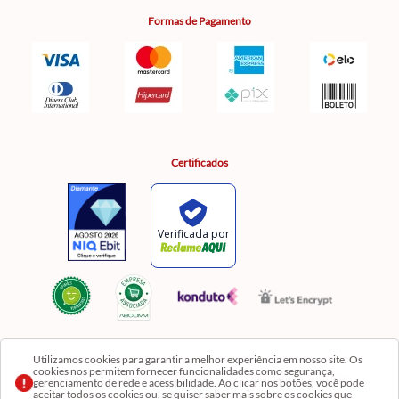
Formas de Pagamento
Certificados
Utilizamos cookies para garantir a melhor experiência em nosso site. Os
cookies nos permitem fornecer funcionalidades como segurança,
Razão Social: Comercial Luzia Meire de Gêneros Alimentícios LTDA | CNPJ:
gerenciamento de rede e acessibilidade. Ao clicar nos botões, você pode
08.991.182/0001-11
aceitar todos os cookies ou, se quiser saber mais sobre os cookies que