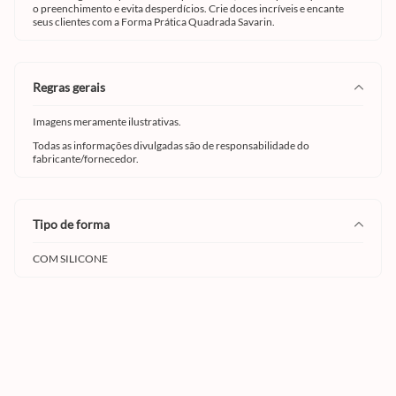
o preenchimento e evita desperdícios. Crie doces incríveis e encante
seus clientes com a Forma Prática Quadrada Savarin.
regras gerais
Imagens meramente ilustrativas.
Todas as informações divulgadas são de responsabilidade do
fabricante/fornecedor.
tipo de forma
COM SILICONE