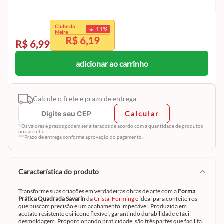
exclusivo
Clube da
11
%
Clube da Meire.
Meire
R$ 6,19
Cadastre-se e aproveite
R$ 6,99
adicionar ao carrinho
Calcule o frete e prazo de entrega
Calcular
* Os valores e prazos podem ser alterados de acordo com a quantidade de produtos
no carrinho.
***Prazo de entrega conforme aprovação do pagamento.
característica do produto
Transforme suas criações em verdadeiras obras de arte com a
Forma
Prática Quadrada Savarin
da
Cristal Forming
é ideal para confeiteiros
que buscam precisão e um acabamento impecável. Produzida em
acetato resistente e silicone flexível, garantindo durabilidade e fácil
desmoldagem. Proporcionando praticidade, são três partes que facilita