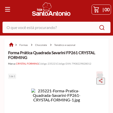
|
00
O que você está procurando?
formas
chocolate
temático e sazonal
Forma Prática Quadrada Savarini FP261 CRYSTAL
FORMING
Marca:
CRYSTAL FORMING
Código
:
235221
Código EAN
:
7908229828012
1 de 1