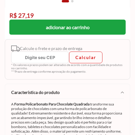
R$ 27,19
adicionar ao carrinho
Calcule o frete e prazo de entrega
Calcular
* Os valores e prazos podem ser alterados de acordo com a quantidade de produtos
no carrinho.
***Prazo de entrega conforme aprovação do pagamento.
característica do produto
A
Forma Policarbonato Para Chocolate Quadrada
transforme sua
produção de chocolates com uma forma de policarbonato de
qualidade! Extremamente resistente e durável, essa forma proporciona
um acabamento impecável, garantindo brilho intenso e detalhes
precisos em cada peça. Seu design quadrado é perfeito para criar
bombons, tabletes e chocolates personalizados com facilidade e
sofisticação. Além disso, o material permite um resfriamento uniforme,