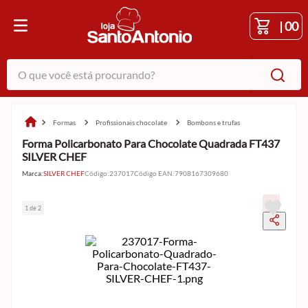
|
00
O que você está procurando?
formas
profissionais chocolate
bombons e trufas
Forma Policarbonato Para Chocolate Quadrada FT437
SILVER CHEF
Marca:
SILVER CHEF
Código
:
237017
Código EAN
:
7908167309680
1 de 2