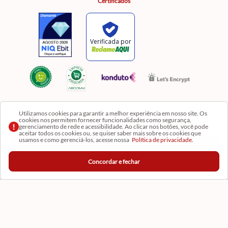
Certificados
Utilizamos cookies para garantir a melhor experiência em nosso site. Os
cookies nos permitem fornecer funcionalidades como segurança,
Razão Social: Comercial Luzia Meire de Gêneros Alimentícios LTDA | CNPJ:
gerenciamento de rede e acessibilidade. Ao clicar nos botões, você pode
08.991.182/0001-11
aceitar todos os cookies ou, se quiser saber mais sobre os cookies que
usamos e como gerenciá-los, acesse nossa
Política de privacidade.
Os preços, produtos e quantidades da Loja Virtual não se aplicam aos da Loja Física. Na Loja
fisíca temos mais variedades de produtos e departamentos. Imagens meramente ilustrativas.
Concordar e fechar