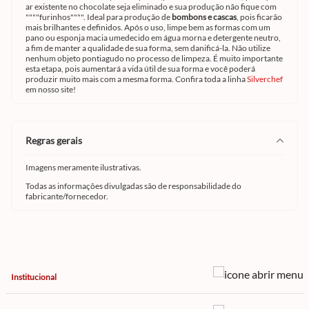
ar existente no chocolate seja eliminado e sua produção não fique com
""""furinhos"""". Ideal para produção de
bombons e cascas
, pois ficarão
mais brilhantes e definidos. Após o uso, limpe bem as formas com um
pano ou esponja macia umedecido em água morna e detergente neutro,
a fim de manter a qualidade de sua forma, sem danificá-la. Não utilize
nenhum objeto pontiagudo no processo de limpeza. É muito importante
esta etapa, pois aumentará a vida útil de sua forma e você poderá
produzir muito mais com a mesma forma. Confira toda a linha
Silverchef
em nosso site!
regras gerais
Imagens meramente ilustrativas.
Todas as informações divulgadas são de responsabilidade do
fabricante/fornecedor.
Institucional