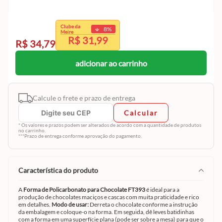
exclusivo
Clube da
8
%
Clube da Meire.
Meire
R$ 31,99
Cadastre-se e aproveite
R$ 34,79
adicionar ao carrinho
Calcule o frete e prazo de entrega
Calcular
* Os valores e prazos podem ser alterados de acordo com a quantidade de produtos
no carrinho.
***Prazo de entrega conforme aprovação do pagamento.
característica do produto
A
Forma de Policarbonato para Chocolate FT393
é ideal para a
produção de chocolates maciços e cascas com muita praticidade e rico
em detalhes.
Modo de usar:
Derreta o chocolate conforme a instrução
da embalagem e coloque-o na forma. Em seguida, dê leves batidinhas
com a forma em uma superfície plana (pode ser sobre a mesa) para que o