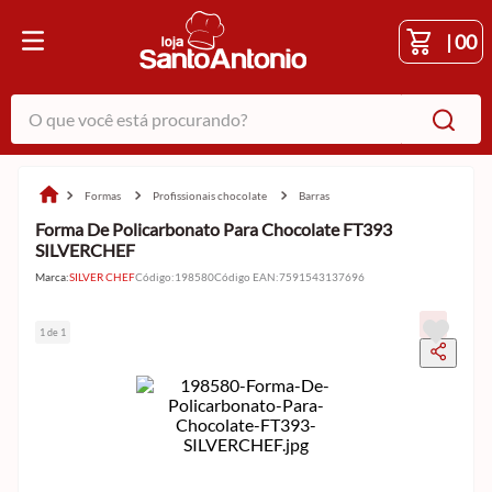
|
00
O que você está procurando?
formas
profissionais chocolate
barras
Forma De Policarbonato Para Chocolate FT393
SILVERCHEF
Marca:
SILVER CHEF
Código
:
198580
Código EAN
:
7591543137696
1 de 1