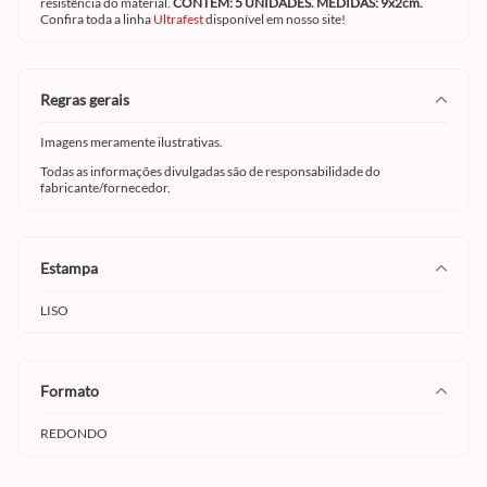
resistência do material.
CONTÉM: 5 UNIDADES. MEDIDAS: 9x2cm.
Confira toda a linha
Ultrafest
disponível em nosso site!
regras gerais
Imagens meramente ilustrativas.
Todas as informações divulgadas são de responsabilidade do
fabricante/fornecedor.
estampa
LISO
formato
REDONDO