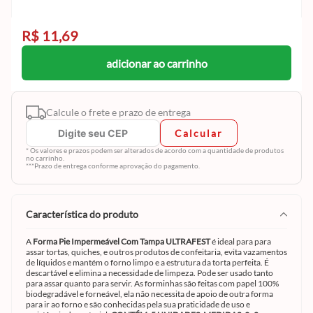
R$ 11,69
adicionar ao carrinho
Calcule o frete e prazo de entrega
Calcular
* Os valores e prazos podem ser alterados de acordo com a quantidade de produtos
no carrinho.
***Prazo de entrega conforme aprovação do pagamento.
característica do produto
A
Forma Pie Impermeável Com Tampa ULTRAFEST
é ideal para para
assar tortas, quiches, e outros produtos de confeitaria, evita vazamentos
de líquidos e mantém o forno limpo e a estrutura da torta perfeita. É
descartável e elimina a necessidade de limpeza. Pode ser usado tanto
para assar quanto para servir. As forminhas são feitas com papel 100%
biodegradável e forneável, ela não necessita de apoio de outra forma
para ir ao forno e são conhecidas pela sua praticidade de uso e