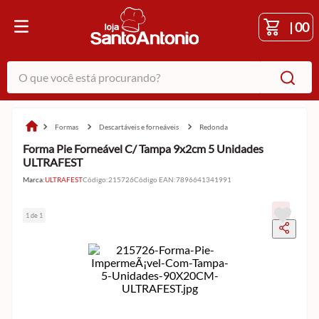
|
00
O que você está procurando?
formas
descartáveis e forneáveis
redonda
Forma Pie Forneável C/ Tampa 9x2cm 5 Unidades
ULTRAFEST
Marca:
ULTRAFEST
Código
:
215726
Código EAN
:
7896641341991
1 de 1