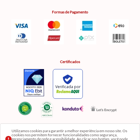
Formas de Pagamento
Certificados
Utilizamos cookies para garantir a melhor experiência em nosso site. Os
cookies nos permitem fornecer funcionalidades como segurança,
Razão Social: Comercial Luzia Meire de Gêneros Alimentícios LTDA | CNPJ:
gerenciamento de rede e acessibilidade. Ao clicar nos botões, você pode