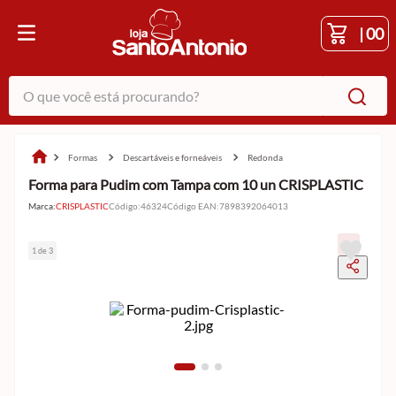
|
00
O que você está procurando?
formas
descartáveis e forneáveis
redonda
Forma para Pudim com Tampa com 10 un CRISPLASTIC
Marca:
CRISPLASTIC
Código
:
46324
Código EAN
:
7898392064013
1 de 3