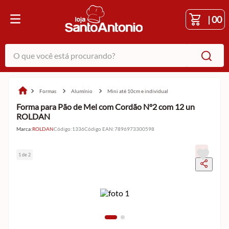
|
00
O que você está procurando?
formas
alumínio
mini até 10cm e individual
Forma para Pão de Mel com Cordão Nº2 com 12 un
ROLDAN
Marca:
ROLDAN
Código
:
1336
Código EAN
:
7896973300598
1 de 2