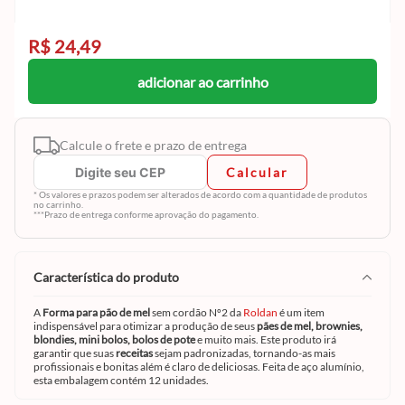
R$ 24,49
adicionar ao carrinho
Calcule o frete e prazo de entrega
Calcular
* Os valores e prazos podem ser alterados de acordo com a quantidade de produtos
no carrinho.
***Prazo de entrega conforme aprovação do pagamento.
característica do produto
A
Forma para pão de mel
sem cordão Nº2 da
Roldan
é um item
indispensável para otimizar a produção de seus
pães de mel, brownies,
blondies, mini bolos, bolos de pote
e muito mais. Este produto irá
garantir que suas
receitas
sejam padronizadas, tornando-as mais
profissionais e bonitas além é claro de deliciosas. Feita de aço alumínio,
esta embalagem contém 12 unidades.