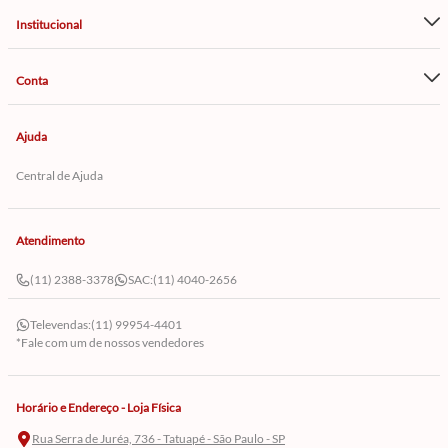
Institucional
Conta
Ajuda
Central de Ajuda
Atendimento
(11) 2388-3378
SAC:
(11) 4040-2656
Televendas:
(11) 99954-4401
*Fale com um de nossos vendedores
Horário e Endereço - Loja Física
Rua Serra de Juréa, 736 - Tatuapé - São Paulo - SP