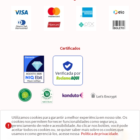
Certificados
Utilizamos cookies para garantir a melhor experiência em nosso site. Os
cookies nos permitem fornecer funcionalidades como segurança,
Razão Social: Comercial Luzia Meire de Gêneros Alimentícios LTDA | CNPJ:
gerenciamento de rede e acessibilidade. Ao clicar nos botões, você pode
08.991.182/0001-11
aceitar todos os cookies ou, se quiser saber mais sobre os cookies que
usamos e como gerenciá-los, acesse nossa
Política de privacidade.
Os preços, produtos e quantidades da Loja Virtual não se aplicam aos da Loja Física. Na Loja
fisíca temos mais variedades de produtos e departamentos. Imagens meramente ilustrativas.