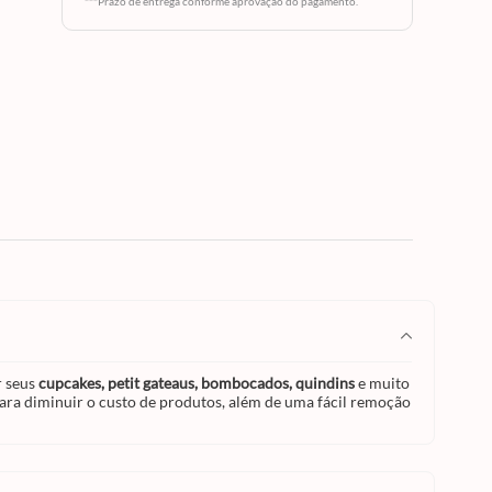
***Prazo de entrega conforme aprovação do pagamento.
na para
fácil
ionais:
 com
r seus
cupcakes, petit gateaus, bombocados, quindins
e muito
ara diminuir o custo de produtos, além de uma fácil remoção