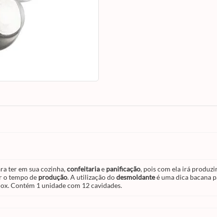
utilização do
desmoldante
é uma dica baca
diminuir o custo de produtos, além de uma 
remoção de seu preparo. Informações adic
Produzido em aço inox. Contém 1 unidade
12 cavidades.
ra ter em sua cozinha,
confeitaria
e
panificação
, pois com ela irá produzi
ar o tempo de
produção
. A utilização do
desmoldante
é uma dica bacana p
nox. Contém 1 unidade com 12 cavidades.