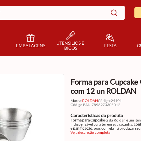
UTENSÍLIOS E 
EMBALAGENS
FESTA
G
BICOS
Forma para Cupcake
com 12 un ROLDAN
Marca:
ROLDAN
Código
:
24101
Código EAN
:
7896973305012
Características do produto
Forma para Cupcake
G da
Roldan é um ite
indispensável para ter em sua cozinha,
conf
e
panificação
, pois com ela irá produzir seu
cupcakes, petit gateaus, bombocados, quin
Veja descrição completa
muito mais, com maior facilidade e praticid
que pode otimizar o tempo de
produção
. A