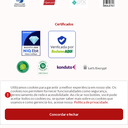
Certificados
Utilizamos cookies para garantir a melhor experiência em nosso site. Os
cookies nos permitem fornecer funcionalidades como segurança,
Razão Social: Comercial Luzia Meire de Gêneros Alimentícios LTDA | CNPJ:
gerenciamento de rede e acessibilidade. Ao clicar nos botões, você pode
08.991.182/0001-11
aceitar todos os cookies ou, se quiser saber mais sobre os cookies que
usamos e como gerenciá-los, acesse nossa
Política de privacidade.
Os preços, produtos e quantidades da Loja Virtual não se aplicam aos da Loja Física. Na Loja
fisíca temos mais variedades de produtos e departamentos. Imagens meramente ilustrativas.
Concordar e fechar