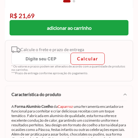
R$ 21,69
adicionar ao carrinho
Calcule o frete e prazo de entrega
Calcular
* Os valores e prazos podem ser alterados de acordo com a quantidade de produtos
no carrinho.
***Prazo de entrega conforme aprovação do pagamento.
característica do produto
A
Forma Alumínio Coelho
da
Caparroz
uma ferramenta encantadora e
funcional para confeitar e criar deliciosas receitas com um toque
temático. Fabricada em alumínio de qualidade, esta forma oferece
excelente condução de calor, garantindo um cozimento uniforme e
resultados perfeitos. Seu design em formato de coelho a torna ideal para
ocasiões como a Páscoa, festas infantis ou outras celebrações especiais.
Além de ser prática para assar bolos, chocolates ou pudins, sua forma