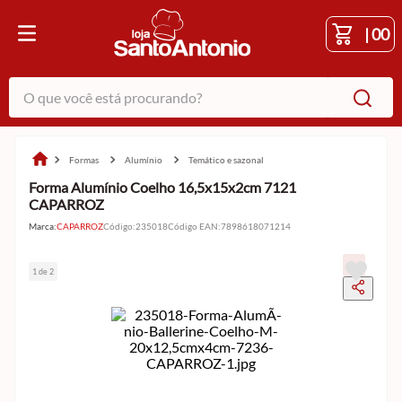
|
00
O que você está procurando?
formas
alumínio
temático e sazonal
Forma Alumínio Coelho 16,5x15x2cm 7121
CAPARROZ
Marca:
CAPARROZ
Código
:
235018
Código EAN
:
7898618071214
1 de 2