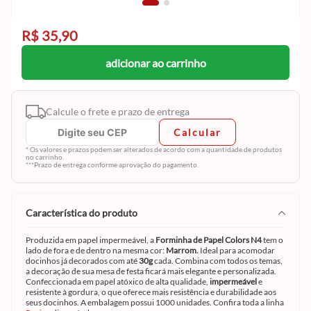
R$ 35,90
adicionar ao carrinho
Calcule o frete e prazo de entrega
Calcular
* Os valores e prazos podem ser alterados de acordo com a quantidade de produtos
no carrinho.
***Prazo de entrega conforme aprovação do pagamento.
característica do produto
Produzida em papel impermeável, a
Forminha de Papel Colors N4
tem o
lado de fora e de dentro na mesma cor:
Marrom.
Ideal para acomodar
docinhos já decorados com até
30g
cada. Combina com todos os temas,
a decoração de sua mesa de festa ficará mais elegante e personalizada.
Confeccionada em papel atóxico de alta qualidade,
impermeável
e
resistente à gordura, o que oferece mais resistência e durabilidade aos
seus docinhos. A embalagem possui 1000 unidades. Confira toda a linha