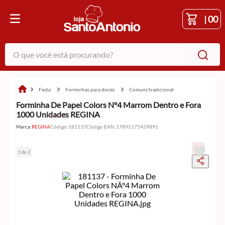
|
00
O que você está procurando?
festa
forminhas para doces
comum/tradicional
Forminha De Papel Colors N°4 Marrom Dentro e Fora
1000 Unidades REGINA
Marca:
REGINA
Código
:
181137
Código EAN
:
17891175429891
1 de 2