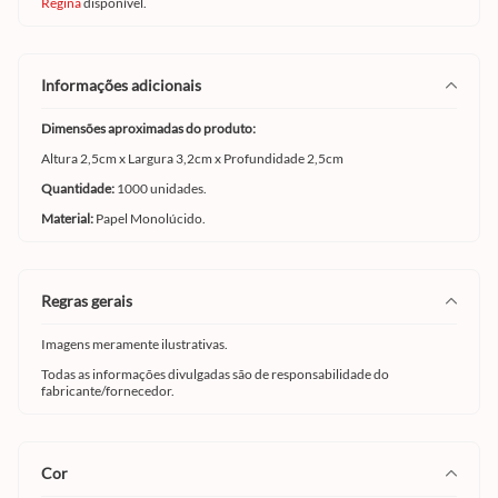
Regina
disponível.
informações adicionais
Dimensões aproximadas do produto:
Altura 2,5cm x Largura 3,2cm x Profundidade 2,5cm
Quantidade:
1000 unidades.
Material:
Papel Monolúcido.
regras gerais
Imagens meramente ilustrativas.
Todas as informações divulgadas são de responsabilidade do
fabricante/fornecedor.
cor