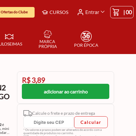
|
00
CURSOS
Entrar
Ofertas do Clube
MARCA 
ULOSEIMAS
POR ÉPOCA
PRÓPRIA
R$ 3,89
N2
adicionar ao carrinho
AGO
Calcule o frete e prazo de entrega
Calcular
2
é
, mini
* Os valores e prazos podem ser alterados de acordo com a
modar
quantidade de produtos no carrinho.