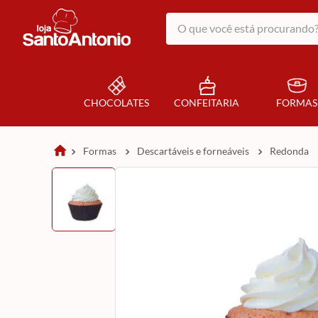
O que você está procurando?
CHOCOLATES
CONFEITARIA
FORMAS
formas
descartáveis e forneáveis
redonda