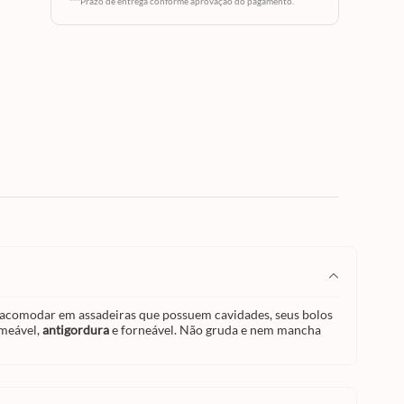
 bolos
***Prazo de entrega conforme aprovação do pagamento.
modar
r a
el,
 mancha
ível.
ara acomodar em assadeiras que possuem cavidades, seus bolos
rmeável,
antigordura
e forneável. Não gruda e nem mancha