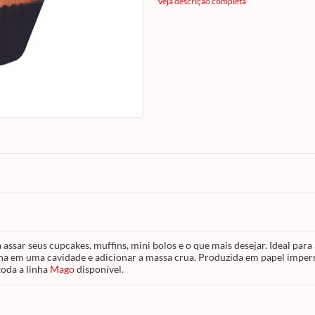
em assadeiras que possuem cavidades, seus
Veja descrição completa
já saem assados nas forminhas. Basta aco
cada forminha em uma cavidade e adiciona
massa crua. Produzida em papel impermeáv
antigordura
e forneável. Não gruda e nem
sua assadeira. Cada embalagem possui 45
unidades. Confira toda a linha
Mago
dispon
 assar seus cupcakes, muffins, mini bolos e o que mais desejar. Ideal p
ha em uma cavidade e adicionar a massa crua. Produzida em papel impe
toda a linha
Mago
disponível.