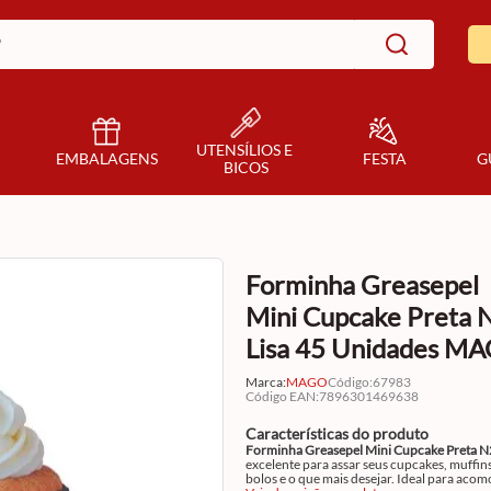
UTENSÍLIOS E 
EMBALAGENS
FESTA
G
BICOS
Forminha Greasepel
Mini Cupcake Preta 
Lisa 45 Unidades M
Marca:
MAGO
Código
:
67983
Código EAN
:
7896301469638
Características do produto
Forminha Greasepel Mini Cupcake Preta N
excelente para assar seus cupcakes, muffins
bolos e o que mais desejar. Ideal para aco