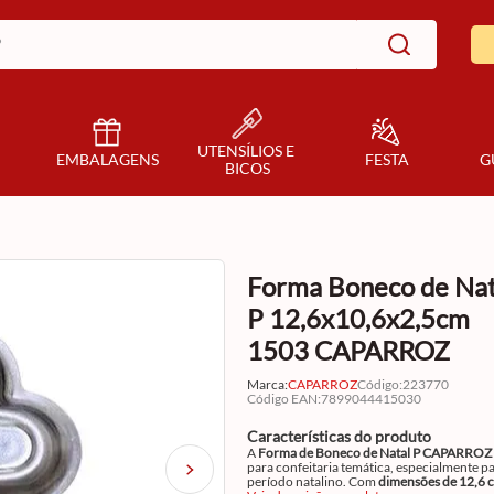
UTENSÍLIOS E 
EMBALAGENS
FESTA
G
BICOS
Forma Boneco de Nat
P 12,6x10,6x2,5cm
1503 CAPARROZ
Marca:
CAPARROZ
Código
:
223770
Código EAN
:
7899044415030
Características do produto
A
Forma de Boneco de Natal P CAPARROZ
para confeitaria temática, especialmente p
período natalino. Com
dimensões de 12,6 