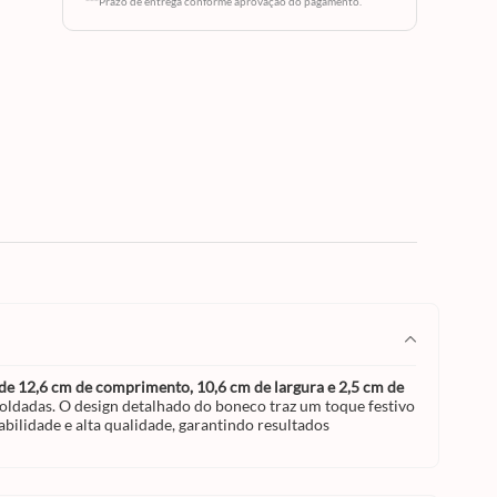
de
***Prazo de entrega conforme aprovação do pagamento.
onecos
para
as. O
festivo
is. A
.
em
de 12,6 cm de comprimento, 10,6 cm de largura e 2,5 cm de
oldadas. O design detalhado do boneco traz um toque festivo
bilidade e alta qualidade, garantindo resultados