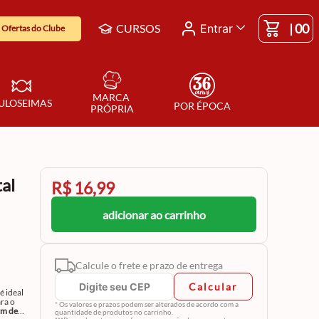
|
00
CURSOS
Entrar
Ofertas do Clube
MARCA 
ULOSEIMAS
POR ÉPOCA
PRÓPRIA
al
R$ 16,99
adicionar ao carrinho
Calcule o frete e prazo de entrega
Calcular
é ideal
ara o
* Os valores e prazos podem ser alterados de acordo com a
cm de
quantidade de produtos no carrinho.