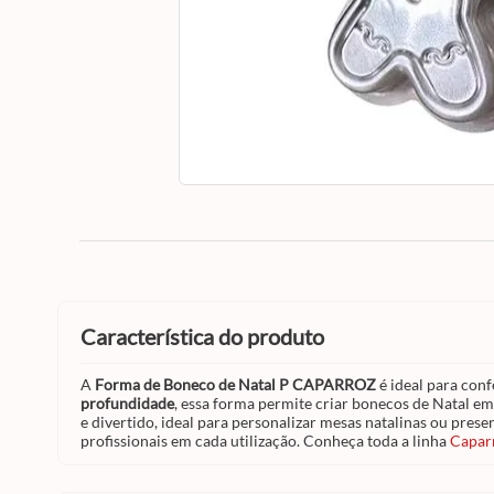
característica do produto
A
Forma de Boneco de Natal P CAPARROZ
é ideal para conf
profundidade
, essa forma permite criar bonecos de Natal e
e divertido, ideal para personalizar mesas natalinas ou pres
profissionais em cada utilização. Conheça toda a linha
Capar