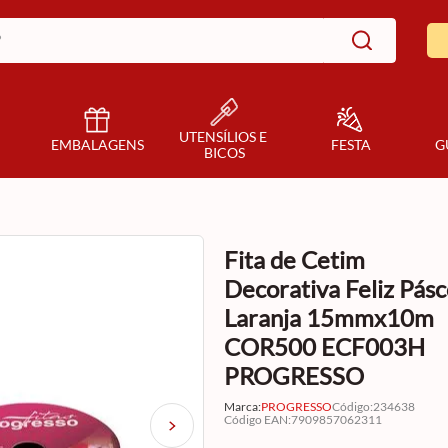
UTENSÍLIOS E 
EMBALAGENS
FESTA
G
BICOS
Fita de Cetim
Decorativa Feliz Pás
Laranja 15mmx10m
COR500 ECF003H
PROGRESSO
Marca:
PROGRESSO
Código
:
234638
Código EAN
:
7909857062311