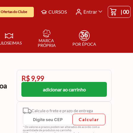
|
00
CURSOS
Entrar
Ofertas do Clube
MARCA 
ULOSEIMAS
POR ÉPOCA
PRÓPRIA
R$ 9,99
coa
adicionar ao carrinho
Calcule o frete e prazo de entrega
Calcular
* Os valores e prazos podem ser alterados de acordo com a
quantidade de produtos no carrinho.