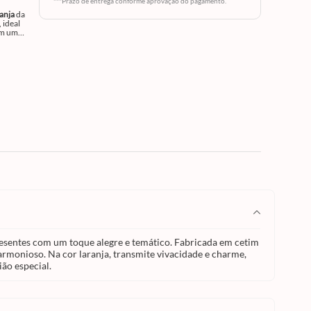
***Prazo de entrega conforme aprovação do pagamento.
ranja
da
om um
m de
tador e
nioso.
me,
nda
casião
resentes com um toque alegre e temático. Fabricada em cetim
armonioso. Na cor laranja, transmite vivacidade e charme,
ão especial.