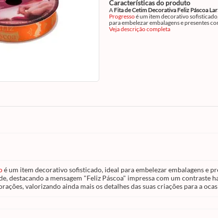
Características do produto
A
Fita de Cetim Decorativa Feliz Páscoa La
Progresso
é um item decorativo sofisticado, ideal
para embelezar embalagens e presentes c
toque alegre e temático. Fabricada em ceti
Veja descrição completa
alta qualidade, a fita combina brilho encan
suavidade, destacando a mensagem "Feliz
Páscoa" impressa com um contraste harmo
Na cor laranja, transmite vivacidade e char
sendo perfeita para complementar laços,
acabamentos e decorações, valorizando ai
mais os detalhes das suas criações para a o
especial.
o
é um item decorativo sofisticado, ideal para embelezar embalagens e p
dade, destacando a mensagem "Feliz Páscoa" impressa com um contraste h
ações, valorizando ainda mais os detalhes das suas criações para a ocasi