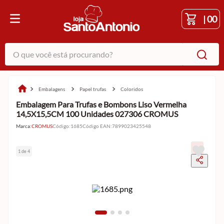
|
00
O que você está procurando?
embalagens
papel trufas
coloridos
Embalagem Para Trufas e Bombons Liso Vermelha
14,5X15,5CM 100 Unidades 027306 CROMUS
Marca:
CROMUS
Código
:
1685
Código EAN
:
7899023425548
1 de 4