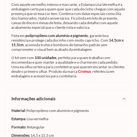
Com aquele vermelho intenso e marcante, a Estampa Lisa Vermelha é a
embalagem certa para quem quer que cada docinho chegue com aquela
presença que só essa cor tem. Combina com datas especiais como Dia
dos Namorados, Natal e aniversários. Fica linda em kits de presente,
caixas de doces e mesas de festa, deixando cada detalhe com aquele
acabamento especial que o cliente nota e valoriza.
Feita em
polipropileno com alumínio e pigmento
, garante boa
resistência e protege cada docinho com muito capricho. Com
14,5cm x
15,5cm
, acomoda trufas e bombons de tamanho padrão sem
comprometer o visual bem acabado da embalagem.
O kit vem com
100 unidades
, perfeito para quem trabalha com
encomendas e quer manter a qualidade e o charme em cada pedido.
Uma escolha certeira para confeiteiras que querem encantar os clientes
desde o primeiro olhar. Produto da marca
Cromus
, referência em
embalagens e acessórios para confeitaria.
informações adicionais
Material:
Polipropileno com alumínio e pigmento
Estampa:
Lisa vermelha
Formato:
Retangular
Dimensões:
14,5 x 15,5 cm