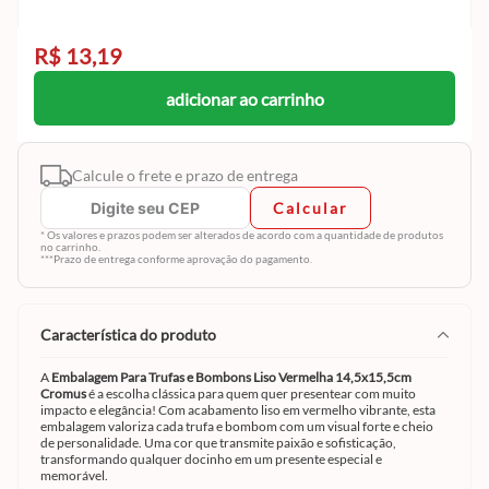
R$ 13,19
adicionar ao carrinho
Calcule o frete e prazo de entrega
Calcular
* Os valores e prazos podem ser alterados de acordo com a quantidade de produtos
no carrinho.
***Prazo de entrega conforme aprovação do pagamento.
característica do produto
A
Embalagem Para Trufas e Bombons Liso Vermelha 14,5x15,5cm
Cromus
é a escolha clássica para quem quer presentear com muito
impacto e elegância! Com acabamento liso em vermelho vibrante, esta
embalagem valoriza cada trufa e bombom com um visual forte e cheio
de personalidade. Uma cor que transmite paixão e sofisticação,
transformando qualquer docinho em um presente especial e
memorável.