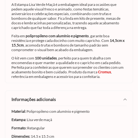
A Estampa Lisa Verde Maçã é a embalagem ideal para ocasiões que
pedem aquele visual fresco e animado, como festas temáticas,
aniversários e celebrações especiais, combinando com trufas e
bombons de qualquer sabor. Fica linda em kits de presente, mesas de
doces e lembracinhas personalizadas, trazendo aquele acabamento
caprichado que faz toda a diferença na entrega.
Feita em
polipropileno com alumínio e pigmento
, garante boa
resistência e protege cada docinho com muito capricho. Com
14,5cm x
15,5cm
, acomoda trufas e bombons de tamanho padrão sem
comprometer o visual bem acabado da embalagem.
O kit vem com
100 unidades
, perfeito para quem trabalha com
encomendas e quer manter a qualidade e o capricho em cada pedido.
Perfeita para confeiteiras que querem surpreender os clientes com um
acabamento bonito e bem cuidado. Produto da marca
Cromus
,
referência em embalagens e acessórios para confeitaria.
informações adicionais
Material:
Polipropileno com alumínio e pigmento
Estampa:
Lisa verde maçã
Formato:
Retangular
Dimensões:
14,5 x 15,5 cm