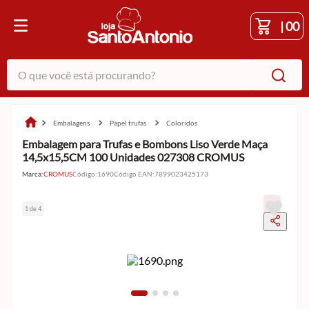
|
00
O que você está procurando?
embalagens
papel trufas
coloridos
Embalagem para Trufas e Bombons Liso Verde Maça
14,5x15,5CM 100 Unidades 027308 CROMUS
Marca:
CROMUS
Código
:
1690
Código EAN
:
7899023425173
1 de 4