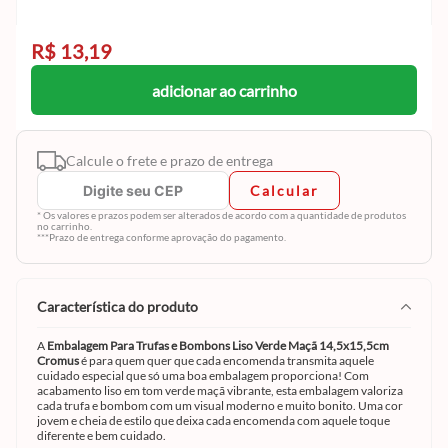
R$ 13,19
adicionar ao carrinho
Calcule o frete e prazo de entrega
Calcular
* Os valores e prazos podem ser alterados de acordo com a quantidade de produtos
no carrinho.
***Prazo de entrega conforme aprovação do pagamento.
característica do produto
A
Embalagem Para Trufas e Bombons Liso Verde Maçã 14,5x15,5cm
Cromus
é para quem quer que cada encomenda transmita aquele
cuidado especial que só uma boa embalagem proporciona! Com
acabamento liso em tom verde maçã vibrante, esta embalagem valoriza
cada trufa e bombom com um visual moderno e muito bonito. Uma cor
jovem e cheia de estilo que deixa cada encomenda com aquele toque
diferente e bem cuidado.