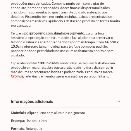
produções mais delicadas. Combina muito bem com trufas de
chocolate, bombons recheados, doces finos e kits personalizados,
criando uma apresentação que transmite cuidado e atenção aos
detalhes. Fica muito bem em lembrancinhas, caixas presenteáveis e
composições mais leves, ajudando a destacar o produto de forma bonita
e organizada.
Feita em
polipropileno com alumínio e pigmento
, garante boa
resistência e proteção contra umidade e luz, ajudando a preservar o
frescor, o sabor e a aparência dos doces por mais tempo. Com
14,5cm x
15,5cm
, oferece o tamanho ideal para trufas e bombons padrão,
proporcionando praticidade no uso e um acabamento bonito e bem
ajustado.
O pacote contém
100 unidades
, sendo ideal para quem trabalha com
produção em maior escala e busca praticidade no dia a dia sem abrir
mão de uma apresentação bonita e padronizada. Produto da marca
Cromus
, referência em embalagens e acessórios para confeitaria.
informações adicionais
Material:
Polipropileno com alumínio e pigmento
Estampa:
Lisa azul claro
Formato:
Retangular