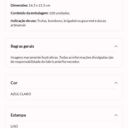
Dimensões:
14,5 x 15,5 cm
Conteúdo da embalagem:
100 unidades
Indicação de uso:
Trufas, bombons, brigadeiros gourmet e doces
artesanais
regras gerais
Imagens meramente ilustrativas. Todas as informações divulgadas são
de responsabilidade do fabricante/fornecedor.
cor
AZUL CLARO
estampa
LISO