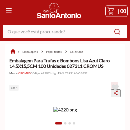
|
00
O que você está procurando?
embalagens
papel trufas
coloridos
Embalagem Para Trufas e Bombons Lisa Azul Claro
14,5X15,5CM 100 Unidades 027311 CROMUS
Marca:
CROMUS
Código
:
4220
Código EAN
:
7899146658892
1 de 4