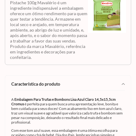
Pistache 100g Mavalério é um
ingrediente indispensável a embalagem
oferece um ótimo rendimento para quem
quer testar a tendência. Armazene em
local seco e arejado, em temperatura
ambiente, ao abrigo de luz e umidade, e,
após aberto, e o sabor do momento passa
a trabalhar a favor das suas vendas.
Produto da marca Mavalério, referência
em ingredientes e decorações para
confeitaria.
característica do produto
A
Embalagem Para Trufas e Bombons Lisa Azul Claro 14,5x15,5cm
Cromus
é perfeita para quem busca uma apresentação leve, bonita e
bem cuidada para seus doces! Com acabamento liso em tom azul claro,
traz um visual suave e agradável que valoriza cada trufa e bombom sem
pesar na composição, deixando o resultado final mais delicado e
profissional.
Com esse tom azul suave, essa embalagem é uma ótima escolha para
ocasiões como chá de bebê, Dia dos Pais, lembrancinhas simples e