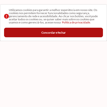
Utilizamos cookies para garantir a melhor experiência em nosso site. Os
formato
cookies nos permitem fornecer funcionalidades como segurança,
gerenciamento de rede e acessibilidade. Ao clicar nos botões, você pode
aceitar todos os cookies ou, se quiser saber mais sobre os cookies que
QUADRADO
usamos e como gerenciá-los, acesse nossa
Política de privacidade.
Concordar e fechar
Institucional
Conta
Ajuda
Central de Ajuda
Atendimento