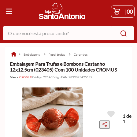
|
00
O que você está procurando?
embalagens
papel trufas
coloridos
Embalagem Para Trufas e Bombons Castanho
12x12,5cm (023405) Com 100 Unidades CROMUS
Marca:
CROMUS
Código
:
2214
Código EAN
:
7899023425197
1 de
1