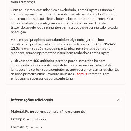
toda a diferença.
Com aquele tom castanho rico e aveludado, a embalagem castanho é
ideal para quem quer um acabamento discreto e sofisticado. Combina
com chocolates, trufas de qualquer sabor e bombons gourmet. Fica
linda em kits de presente, caixas de doces finos e mesas de festa,
trazendo aquele toque elegante e bem cuidado que agrega valor a cada
produção.
Feita em
polipropileno com alumínio e pigmento
, garante boa
resistência e protege cada docinho com muito capricho. Com
12cm x
12,5cm
, é uma opção mais compacta, ideal para trufas e bombons
menores, sem comprometer o visual bem acabado da embalagem.
O kit vem com
100 unidades
, perfeito para quem trabalha com
encomendas e quer manter a qualidade e o charme em cada pedido.
Uma escolha certeira para confeiteiras que querem encantar os clientes
desde o primeiro olhar. Produto da marca
Cromus
, referência em
embalagens e acessórios para confeitaria.
informações adicionais
Material:
Polipropileno com alumínio e pigmento
Estampa:
Lisa castanho
Formato:
Quadrado