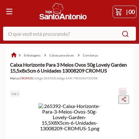
|
00
O que você está procurando?
embalagens
caixas para doces
com berço
Caixa Horizonte Para 3 Meios Ovos 50g Lovely Garden
15,5x8x5cm 6 Unidades 13008209 CROMUS
Marca:
CROMUS
Código
:
265392
Código EAN
:
7901036752358
1 de 1