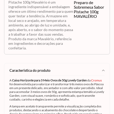
Pistache 100g Mavalério é um
ingrediente indispensável a embalagem
oferece um ótimo rendimento para quem
quer testar a tendência. Armazene em
local seco e arejado, em temperatura
ambiente, ao abrigo de luz e umidade, e,
após aberto, e o sabor do momento passa
a trabalhar a favor das suas vendas.
Produto da marca Mavalério, referência
em ingredientes e decorações para
confeitaria.
característica do produto
A
Caixa Horizonte para 3 Meio Ovos de 50g Lovely Garden
da
Cromus
foi desenvolvida para valorizar e transformar três meios ovos de Páscoa
em um presente delicado, encantador e com alto valor percebido. Ideal
para acomodar 3 meios ovos de 50g, apresenta estampa temática Lovely
Garden, com visual suave, romântico e sofisticado, que transmite
cuidado, carinho e elegância em cada detalhe.
A tampa em acetato transparente permite a visualização completa dos
produtos, destacando o acabamento do chocolate e despertando o
desejo de compra logo no primeiro olhar. Produzida em papel cartão e