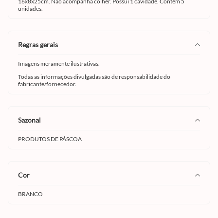
16x8x25cm. Não acompanha colher. Possui 1 cavidade. Contém 5
unidades.
regras gerais
Imagens meramente ilustrativas.
Todas as informações divulgadas são de responsabilidade do
fabricante/fornecedor.
sazonal
PRODUTOS DE PÁSCOA
cor
BRANCO