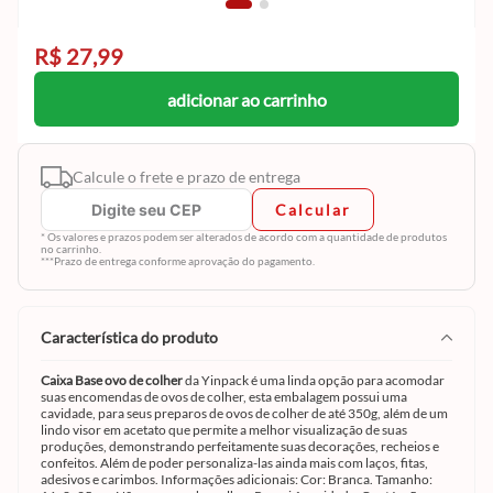
R$ 27,99
adicionar ao carrinho
Calcule o frete e prazo de entrega
Calcular
* Os valores e prazos podem ser alterados de acordo com a quantidade de produtos
no carrinho.
***Prazo de entrega conforme aprovação do pagamento.
característica do produto
Caixa Base ovo de colher
da
Yinpack é uma linda opção para acomodar
suas encomendas de ovos de colher, esta embalagem possui uma
cavidade, para seus preparos de ovos de colher de até 350g, além de um
lindo visor em acetato que permite a melhor visualização de suas
produções, demonstrando perfeitamente suas decorações, recheios e
confeitos. Além de poder personaliza-las ainda mais com laços, fitas,
adesivos e carimbos. Informações adicionais: Cor: Branca. Tamanho: