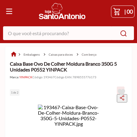
|
00
O que você está procurando?
embalagens
caixas para doces
com berço
Caixa Base Ovo De Colher Moldura Branco 350G 5
Unidades P0552 YINPACK
Marca:
YINPACK
Código
:
193467
Código EAN
:
7898555776173
1 de 2