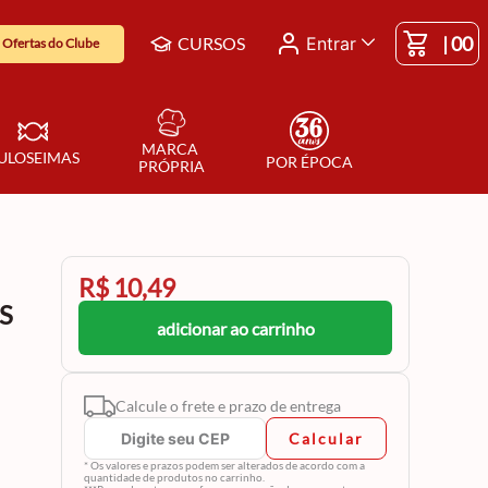
|
00
CURSOS
Entrar
Ofertas do Clube
MARCA 
ULOSEIMAS
POR ÉPOCA
PRÓPRIA
R$ 10,49
S
adicionar ao carrinho
Calcule o frete e prazo de entrega
Calcular
* Os valores e prazos podem ser alterados de acordo com a
quantidade de produtos no carrinho.