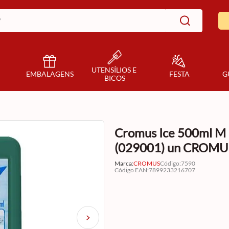
UTENSÍLIOS E 
EMBALAGENS
FESTA
G
BICOS
Cromus Ice 500ml M
(029001) un CROMU
Marca:
CROMUS
Código
:
7590
Código EAN
:
7899233216707