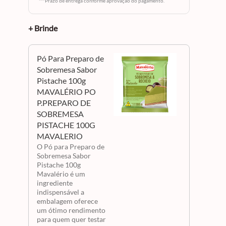
***Prazo de entrega conforme aprovação do pagamento.
+ Brinde
Pó Para Preparo de
Sobremesa Sabor
Pistache 100g
MAVALÉRIO PO
P.PREPARO DE
SOBREMESA
PISTACHE 100G
MAVALERIO
O Pó para Preparo de
Sobremesa Sabor
Pistache 100g
Mavalério é um
ingrediente
indispensável a
embalagem oferece
um ótimo rendimento
para quem quer testar