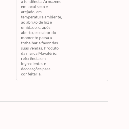
a tendência. Armazene
em local seco e
arejado, em
temperatura ambiente,
ao abrigo de luz e
umidade, e, após
aberto, e o sabor do
momento passa a
trabalhar a favor das
suas vendas. Produto
da marca Mavalério,
referência em
ingredientes e
decorações para
confeitaria.