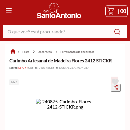
|
00
O que você está procurando?
festa
decoração
ferramentas de decoração
Carimbo Artesanal de Madeira Flores 2412 STICKR
Marca:
STICKR
Código
:
240875
Código EAN
:
7898714074287
1 de 1