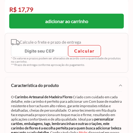
R$ 17,79
adicionar ao carrinho
Calcule o frete e prazo de entrega
Calcular
* Os valores e prazos podem ser alterados de acordo com a quantidade de produtos
no carrinho.
***Prazo de entrega conforme aprovação do pagamento.
característica do produto
O
Carimbo Artesanal de Madeira Flores
Criado com cuidado em cada
detalhe, este carimbo é perfeito para adicionar um
Com base de madeira
resistente e borracha em alto relevo, garante impressões nítidas e
detalhadas, cheias de personalidade. O amortecimento em fita dupla
face espumada proporciona um toque macio e firme, resultando em
aplicações confortáveis e de alta qualidade. Ideal para
personalizar
cartões, embalagens, tags, lembrancinhas e outras criações, este
carimbo de flores é a escolha perfeita para quem busca adicionar beleza
e encanto a cada detalhe.
Confira toda linha
Stickr
disponível em nosso