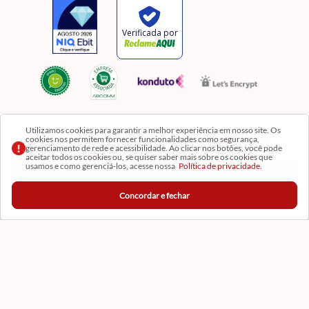
Utilizamos cookies para garantir a melhor experiência em nosso site. Os
cookies nos permitem fornecer funcionalidades como segurança,
Razão Social: Comercial Luzia Meire de Gêneros Alimentícios LTDA | CNPJ:
gerenciamento de rede e acessibilidade. Ao clicar nos botões, você pode
08.991.182/0001-11
aceitar todos os cookies ou, se quiser saber mais sobre os cookies que
usamos e como gerenciá-los, acesse nossa
Política de privacidade.
Os preços, produtos e quantidades da Loja Virtual não se aplicam aos da Loja Física. Na Loja
fisíca temos mais variedades de produtos e departamentos. Imagens meramente ilustrativas.
Concordar e fechar