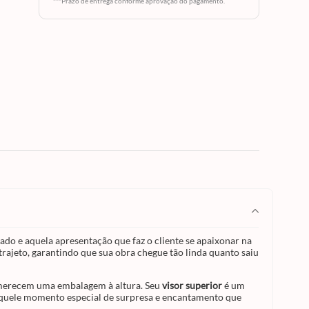
ente se
***Prazo de entrega conforme aprovação do pagamento.
ado
 para
te
egue
deal
akes
ecem
r
é um
mpa,
do toda
ento
tação
leva o
cil de
ço. A
ade de
abalha
cidade
ualidade
erência
s.
do e aquela apresentação que faz o cliente se apaixonar na
 trajeto, garantindo que sua obra chegue tão linda quanto saiu
e merecem uma embalagem à altura. Seu
visor superior
é um
 aquele momento especial de surpresa e encantamento que