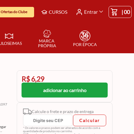
|
00
CURSOS
Entrar
Ofertas do Clube
MARCA 
ULOSEIMAS
POR ÉPOCA
PRÓPRIA
R$ 6,29
adicionar ao carrinho
1097
Calcule o frete e prazo de entrega
Calcular
egar
* Os valores e prazos podem ser alterados de acordo com a
quantidade de produtos no carrinho.