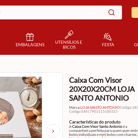
UTENSÍLIOS E 
EMBALAGENS
FESTA
G
BICOS
Caixa Com Visor
20X20X20CM LOJA
SANTO ANTONIO
Marca:
LOJA SANTO ANTONIO
Código
:
28
Código EAN
:
7901115100315
Características do produto
A
Caixa Com Visor Santo Antonio
é a
companheira perfeita para quem quer entr
bolos individuais e mini bolos com charme,