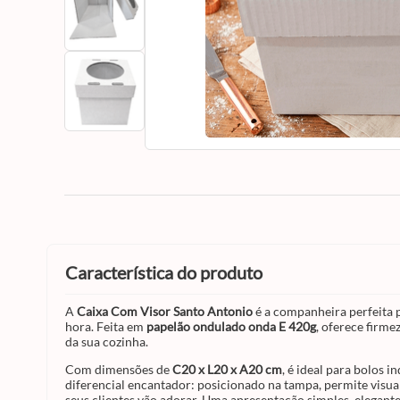
característica do produto
A
Caixa Com Visor Santo Antonio
é a companheira perfeita p
hora. Feita em
papelão ondulado onda E 420g
, oferece firme
da sua cozinha.
Com dimensões de
C20 x L20 x A20 cm
, é ideal para bolos
diferencial encantador: posicionado na tampa, permite visu
seus clientes vão adorar. Uma apresentação simples, elegante