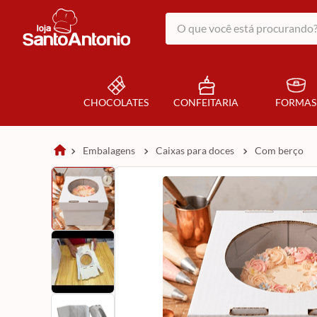
O que você está procurando?
CHOCOLATES
CONFEITARIA
FORMAS
embalagens
caixas para doces
com berço