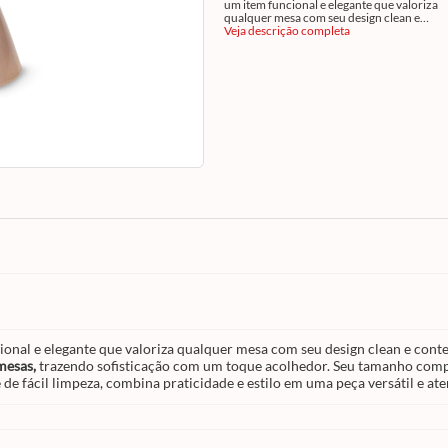
um item funcional e elegante que valoriza
qualquer mesa com seu design clean e
contemporâneo. Na charmosa tonalidade 
Veja descrição completa
moscada, essa boleira é ideal para servir
bol
tortas, doces e outras sobremesas,
trazend
sofisticação com um toque acolhedor. Seu
tamanho compacto a torna perfeita para o 
diário ou para composições em eventos e
celebrações. Fabricada em material resisten
fácil limpeza, combina praticidade e estilo
peça versátil e atemporal. Confira toda lin
disponível em nosso site!
ional e elegante que valoriza qualquer mesa com seu design clean e co
emesas,
trazendo sofisticação com um toque acolhedor. Seu tamanho compa
 de fácil limpeza, combina praticidade e estilo em uma peça versátil e at