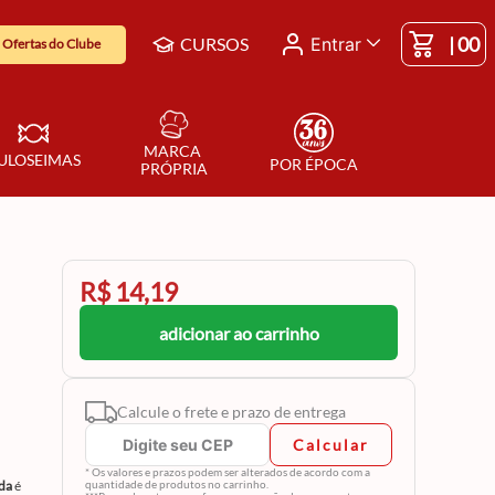
|
00
CURSOS
Entrar
Ofertas do Clube
MARCA 
ULOSEIMAS
POR ÉPOCA
PRÓPRIA
R$ 14,19
adicionar ao carrinho
Calcule o frete e prazo de entrega
Calcular
* Os valores e prazos podem ser alterados de acordo com a
ada
é
quantidade de produtos no carrinho.