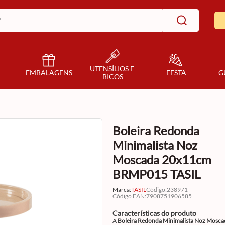
UTENSÍLIOS E 
EMBALAGENS
FESTA
G
BICOS
Boleira Redonda
Minimalista Noz
Moscada 20x11cm
BRMP015 TASIL
Marca:
TASIL
Código
:
238971
Código EAN
:
7908751906585
Características do produto
A
Boleira Redonda Minimalista Noz Mosc