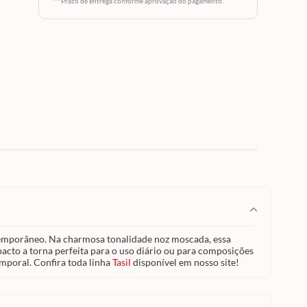
***Prazo de entrega conforme aprovação do pagamento.
noz
os,
o
uso
te e de
 em uma
ha
Tasil
ntemporâneo. Na charmosa tonalidade noz moscada, essa
cto a torna perfeita para o uso diário ou para composições
emporal. Confira toda linha
Tasil
disponível em nosso site!