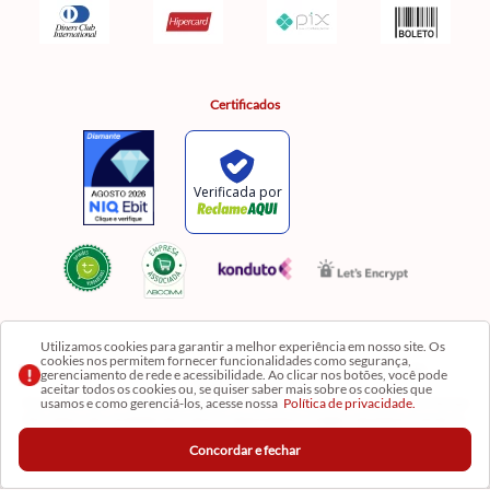
Certificados
Utilizamos cookies para garantir a melhor experiência em nosso site. Os
cookies nos permitem fornecer funcionalidades como segurança,
Razão Social: Comercial Luzia Meire de Gêneros Alimentícios LTDA | CNPJ:
gerenciamento de rede e acessibilidade. Ao clicar nos botões, você pode
08.991.182/0001-11
aceitar todos os cookies ou, se quiser saber mais sobre os cookies que
usamos e como gerenciá-los, acesse nossa
Política de privacidade.
Os preços, produtos e quantidades da Loja Virtual não se aplicam aos da Loja Física. Na Loja
fisíca temos mais variedades de produtos e departamentos. Imagens meramente ilustrativas.
Concordar e fechar