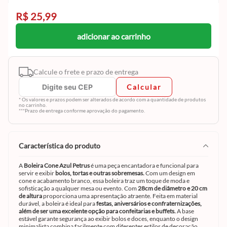
R$ 25,99
adicionar ao carrinho
Calcule o frete e prazo de entrega
Calcular
* Os valores e prazos podem ser alterados de acordo com a quantidade de produtos
no carrinho.
***Prazo de entrega conforme aprovação do pagamento.
característica do produto
A
Boleira Cone Azul Petrus
é uma peça encantadora e funcional para
servir e exibir
bolos, tortas e outras sobremesas.
Com um design em
cone e acabamento branco, essa boleira traz um toque de moda e
sofisticação a qualquer mesa ou evento. Com
28cm de diâmetro e 20 cm
de altura
proporciona uma apresentação atraente. Feita em material
durável, a boleira é ideal para
festas, aniversários e confraternizações,
além de ser uma excelente opção para confeitarias e buffets.
A base
estável garante segurança ao exibir bolos e doces, enquanto o design
minimalista combina facilmente com diferentes estilos de decoração.