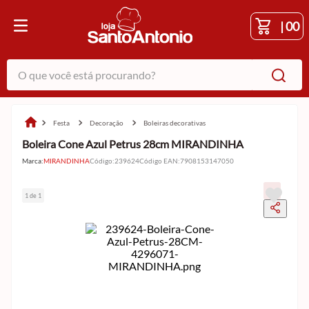
|
00
O que você está procurando?
festa
decoração
boleiras decorativas
Boleira Cone Azul Petrus 28cm MIRANDINHA
Marca:
MIRANDINHA
Código
:
239624
Código EAN
:
7908153147050
1 de 1