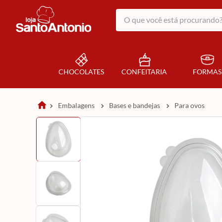
O que você está procurando?
CHOCOLATES
CONFEITARIA
FORMAS
embalagens
bases e bandejas
para ovos