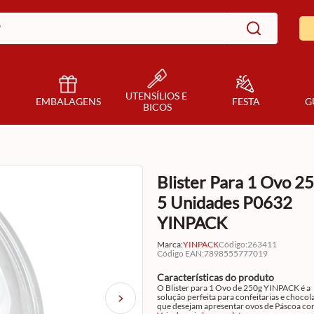
UTENSÍLIOS E 
EMBALAGENS
FESTA
G
BICOS
Blister Para 1 Ovo 2
5 Unidades P0632
YINPACK
Marca:
YINPACK
Código
:
263411
Código EAN
:
7898555777019
Características do produto
O Blister para 1 Ovo de 250g YINPACK é a
solução perfeita para confeitarias e chocol
que desejam apresentar ovos de Páscoa c