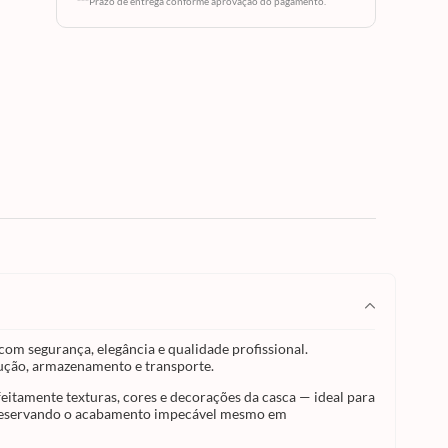
al.
***Prazo de entrega conforme aprovação do pagamento.
o ovos
dade e
te
 da
izadas
 sofra
cável
ada, o
zar
icidade
ixas,
ma em
antar
ara 1
s
m,
ção e
a.
com segurança, elegância e qualidade profissional.
dução, armazenamento e transporte.
rfeitamente texturas, cores e decorações da casca — ideal para
, preservando o acabamento impecável mesmo em