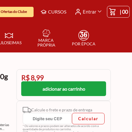
|
00
CURSOS
Entrar
Ofertas do Clube
MARCA 
ULOSEIMAS
POR ÉPOCA
PRÓPRIA
50g
R$ 8,99
adicionar ao carrinho
Calcule o frete e prazo de entrega
Calcular
aterias
* Os valores e prazos podem ser alterados de acordo com a
om
quantidade de produtos no carrinho.