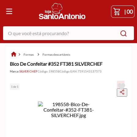
|
00
O que você está procurando?
formas
formas descartáveis
Bico De Confeitar #352 FT381 SILVERCHEF
Marca:
SILVER CHEF
Código
:
198558
Código EAN
:
7591543137573
1 de 1