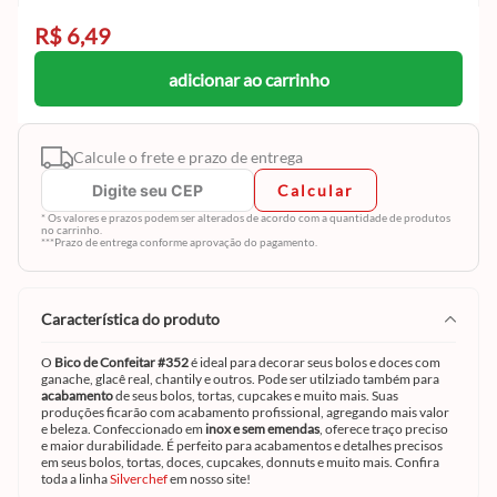
R$ 6,49
adicionar ao carrinho
Calcule o frete e prazo de entrega
Calcular
* Os valores e prazos podem ser alterados de acordo com a quantidade de produtos
no carrinho.
***Prazo de entrega conforme aprovação do pagamento.
característica do produto
O
Bico de Confeitar #352
é ideal para decorar seus bolos e doces com
ganache, glacê real, chantily e outros. Pode ser utilziado também para
acabamento
de seus bolos, tortas, cupcakes e muito mais. Suas
produções ficarão com acabamento profissional, agregando mais valor
e beleza. Confeccionado em
inox e sem emendas
, oferece traço preciso
e maior durabilidade. É perfeito para acabamentos e detalhes precisos
em seus bolos, tortas, doces, cupcakes, donnuts e muito mais. Confira
toda a linha
Silverchef
em nosso site!