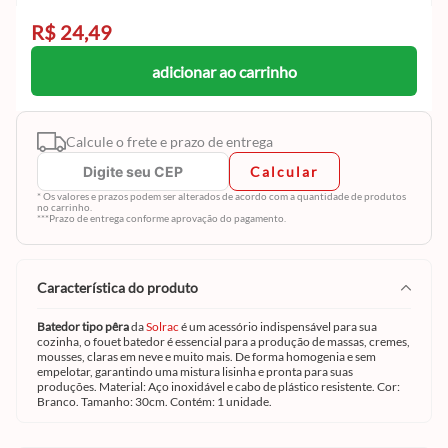
R$ 24,49
adicionar ao carrinho
Calcule o frete e prazo de entrega
Calcular
* Os valores e prazos podem ser alterados de acordo com a quantidade de produtos
no carrinho.
***Prazo de entrega conforme aprovação do pagamento.
característica do produto
Batedor tipo pêra
da
Solrac
é um acessório indispensável para sua
cozinha, o fouet batedor é essencial para a produção de massas, cremes,
mousses, claras em neve e muito mais. De forma homogenia e sem
empelotar, garantindo uma mistura lisinha e pronta para suas
produções. Material: Aço inoxidável e cabo de plástico resistente. Cor:
Branco. Tamanho: 30cm. Contém: 1 unidade.