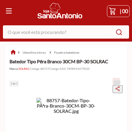
|
00
O que você está procurando?
utensílios e bicos
fouets e batedores
Batedor Tipo Pêra Branco 30CM BP-30 SOLRAC
Marca:
SOLRAC
Código
:
88757
Código EAN
:
7898943479020
1 de 1