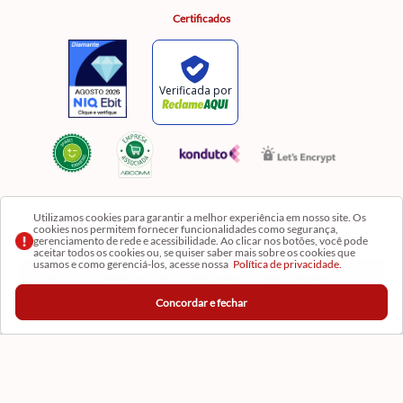
Certificados
Utilizamos cookies para garantir a melhor experiência em nosso site. Os
cookies nos permitem fornecer funcionalidades como segurança,
Razão Social: Comercial Luzia Meire de Gêneros Alimentícios LTDA | CNPJ:
gerenciamento de rede e acessibilidade. Ao clicar nos botões, você pode
08.991.182/0001-11
aceitar todos os cookies ou, se quiser saber mais sobre os cookies que
usamos e como gerenciá-los, acesse nossa
Política de privacidade.
Os preços, produtos e quantidades da Loja Virtual não se aplicam aos da Loja Física. Na Loja
fisíca temos mais variedades de produtos e departamentos. Imagens meramente ilustrativas.
Concordar e fechar