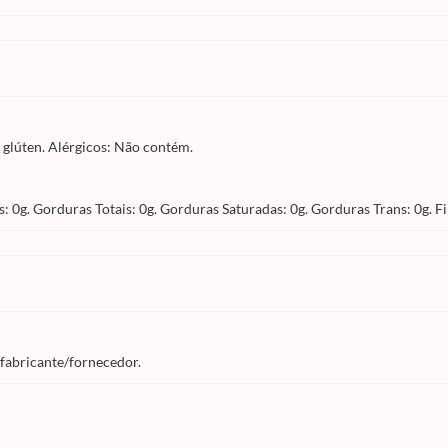
glúten. Alérgicos: Não contém.
: 0g. Gorduras Totais: 0g. Gorduras Saturadas: 0g. Gorduras Trans: 0g. F
 fabricante/fornecedor.