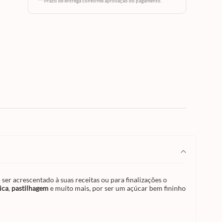
***Prazo de entrega conforme aprovação do pagamento.
 para
ar bem
e
 ser acrescentado à suas receitas ou para finalizações o
ica
,
pastilhagem
e muito mais, por ser um açúcar bem fininho