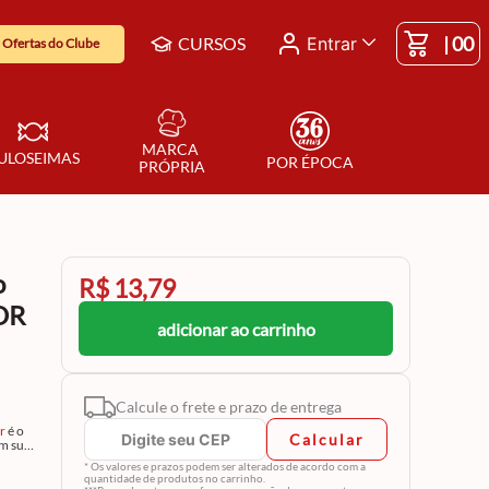
|
00
CURSOS
Entrar
Ofertas do Clube
MARCA 
ULOSEIMAS
POR ÉPOCA
PRÓPRIA
o
R$ 13,79
OR
adicionar ao carrinho
Calcule o frete e prazo de entrega
r
é o
Calcular
m sua
* Os valores e prazos podem ser alterados de acordo com a
zações
quantidade de produtos no carrinho.
olos
,