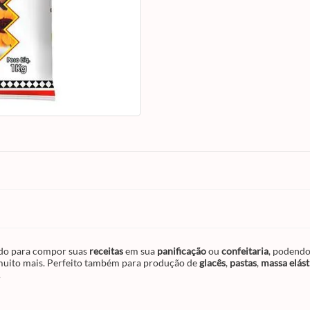
rocamboles
e muito mais. Perfeito também
produção de
glacês
,
pastas
,
massa elástica
,
pastilhagem
e muito mais, por ser um açúc
fininho ele adoça sem alterar a textura fina 
delicada das produções.
Informações adicionais: Contém 1kg.
iado para compor suas
receitas
em sua
panificação
ou
confeitaria
, podendo
muito mais. Perfeito também para produção de
glacês
,
pastas
,
massa elást
.