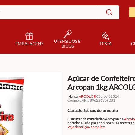
UTENSÍLIOS E 
EMBALAGENS
FESTA
G
BICOS
Açúcar de Confeiteir
Arcopan 1kg ARCOL
Marca:
ARCOLOR
Código
:
61324
Código EAN
:
7896226309231
Características do produto
O
açúcar de confeiteiro
Arcopan da
Arcolo
perfeito aliado para compor suas
receitas
e
panificação
Veja descrição completa
ou
confeitaria
, podendo ser
acrescentado à suas receitas ou para finali
o polvilhando em seus
cupcakes
,
sonhos
,
b