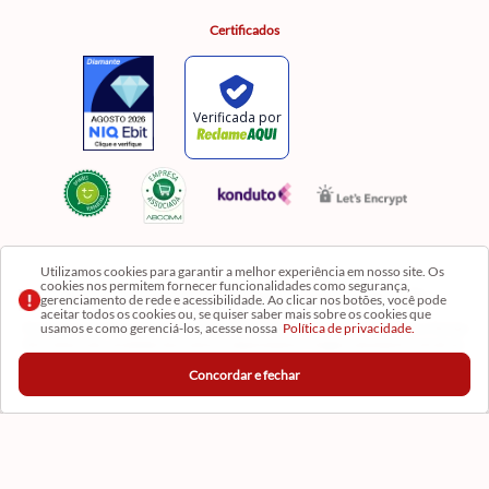
Certificados
Utilizamos cookies para garantir a melhor experiência em nosso site. Os
cookies nos permitem fornecer funcionalidades como segurança,
Razão Social: Comercial Luzia Meire de Gêneros Alimentícios LTDA | CNPJ:
gerenciamento de rede e acessibilidade. Ao clicar nos botões, você pode
08.991.182/0001-11
aceitar todos os cookies ou, se quiser saber mais sobre os cookies que
usamos e como gerenciá-los, acesse nossa
Política de privacidade.
Os preços, produtos e quantidades da Loja Virtual não se aplicam aos da Loja Física. Na Loja
fisíca temos mais variedades de produtos e departamentos. Imagens meramente ilustrativas.
Concordar e fechar