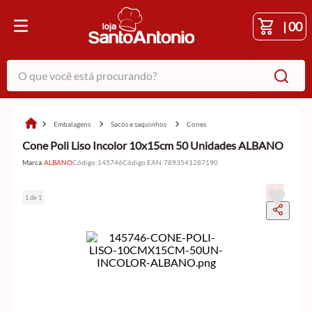
|
00
O que você está procurando?
embalagens
sacos e saquinhos
cones
Cone Poli Liso Incolor 10x15cm 50 Unidades ALBANO
Marca:
ALBANO
Código
:
145746
Código EAN
:
7893541287190
1 de 1