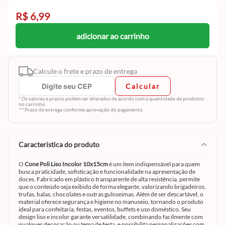
R$ 6,99
adicionar ao carrinho
Calcule o frete e prazo de entrega
Calcular
* Os valores e prazos podem ser alterados de acordo com a quantidade de produtos
no carrinho.
***Prazo de entrega conforme aprovação do pagamento.
característica do produto
O
Cone Poli Liso Incolor 10x15cm
é um item indispensável para quem
busca praticidade, sofisticação e funcionalidade na apresentação de
doces. Fabricado em plástico transparente de alta resistência, permite
que o conteúdo seja exibido de forma elegante, valorizando brigadeiros,
trufas, balas, chocolates e outras guloseimas. Além de ser descartável, o
material oferece segurança e higiene no manuseio, tornando o produto
ideal para confeitaria, festas, eventos, buffets e uso doméstico. Seu
design liso e incolor garante versatilidade, combinando facilmente com
qualquer decoração ou tema de festa, e possibilita personalizações com