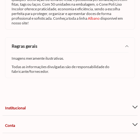
fitas, tags ou laços. Com 50 unidades na embalagem, o Cone Poli Liso
Incolor oferece praticidade, economia e eficiência, sendo a escolha
perfeita para proteger, organizar e apresentar doces de forma
profissional e sofisticada. Conheça toda a linha
Albano
disponível em
nosso site!
regras gerais
Imagens meramente ilustrativas.
Todas as informações divulgadas são de responsabilidade do
fabricante/fornecedor.
Institucional
Conta