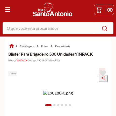
|
00
O que você está procurando?
embalagens
potes
descartáveis
Blister Para Brigadeiro 500 Unidades YINPACK
Marca:
YINPACK
Código
:
190180
Código EAN
:
1 de 6