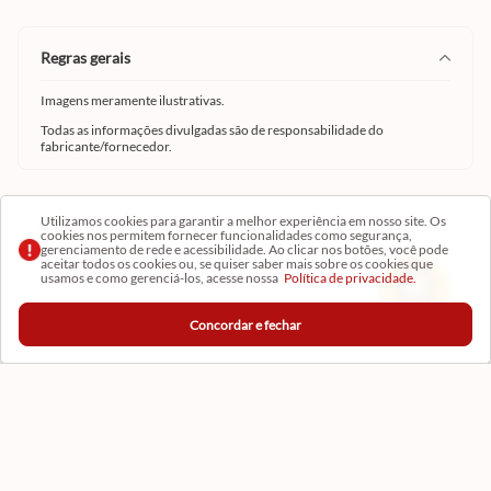
regras gerais
Imagens meramente ilustrativas.
Todas as informações divulgadas são de responsabilidade do
fabricante/fornecedor.
Utilizamos cookies para garantir a melhor experiência em nosso site. Os
cor
cookies nos permitem fornecer funcionalidades como segurança,
gerenciamento de rede e acessibilidade. Ao clicar nos botões, você pode
aceitar todos os cookies ou, se quiser saber mais sobre os cookies que
TRANSPARENTE
usamos e como gerenciá-los, acesse nossa
Política de privacidade.
Concordar e fechar
Institucional
Conta