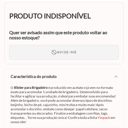
PRODUTO INDISPONÍVEL
Quer ser avisado assim que este produto voltar ao
nosso estoque?
AVISE-ME
característica do produto
O
Blister para Brigadeiro
é produzido em acetato e já vem no formato
exato para acomodar 1 unidade de brigadeiro. Desenvolvido para
facilitar e agilizar sua produção, é ideal para embalar suas encomendas!
Além de brigadeiro, você pode acomodar diversos tipos de docinhos:
beijinho, bicho de pé, cajuzinho, mini trufas e muito mais! Após
acomodar o docinho, embale como desejar: papel celofane, sacos
transparentes ou decorados. Finalize a embalagem com fitas, tags,
etiquetas... Torne sua produção única! Confira toda a linha
Yinpack
em
nosso site!