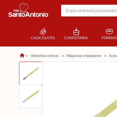
O que você está procurando?
CHOCOLATES
CONFEITARIA
FORMAS
utensílios e bicos
máquinas e fazedores
ace