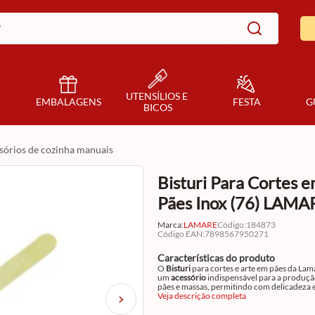
UTENSÍLIOS E 
EMBALAGENS
FESTA
G
BICOS
ssórios de cozinha manuais
Bisturi Para Cortes 
Pães Inox (76) LAMA
Marca:
LAMARE
Código
:
184873
Código EAN
:
7898567950271
Características do produto
O
Bisturi
para cortes e arte em pães da Lamare é
um
acessório
indispensável para a produçã
pães e massas, permitindo com delicadeza 
precisão a execução de cortes com detalhes
Veja descrição completa
desenhos, marca d'água em suas produçõe
Bisturi produzido em aço inox com o corp