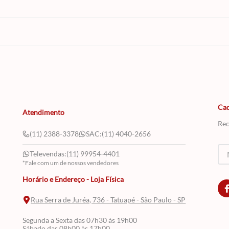
Cad
Atendimento
Rec
(11) 2388-3378
SAC:
(11) 4040-2656
Televendas:
(11) 99954-4401
*Fale com um de nossos vendedores
Horário e Endereço - Loja Física
Rua Serra de Juréa, 736 - Tatuapé - São Paulo - SP
Segunda a Sexta das 07h30 às 19h00
Sábado das 08h00 às 17h00