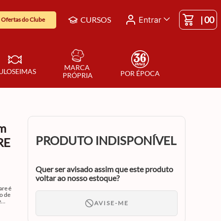
|
00
CURSOS
Entrar
Ofertas do Clube
MARCA 
ULOSEIMAS
POR ÉPOCA
PRÓPRIA
em
PRODUTO INDISPONÍVEL
RE
Quer ser avisado assim que este produto
voltar ao nosso estoque?
o de
e
AVISE-ME
,
s.
o do