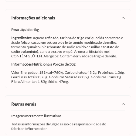
informações adicionais
Peso Líquido:
1kg.
Ingredientes:
Açúcar refinado, farinha de trigo enriquecida com ferro e
ácido fólico, cacau em pó, soro de leite, amido modificado de milho,
fermento químico (bicarbonato de sódio amido de milho e fosfato de
sódio e alumínio), canela e cravo em pó. Aroma artificial de mel.
CONTÉM GLÚTEN. Alérgicos: Contém derivados de trigo e de leite.
Informações Nutricionais Porção de 50g:
Valor Energético: 181kcal=760kj. Carboidratos: 43,2g. Proteínas: 1,36g.
Gorduras Totais: 0,73g. Gorduras Saturadas: 0,2g. Gorduras Trans: 0g.
Fibra Alimentar: 1,85g. Sódio: 47mg.
regras gerais
Imagens meramente ilustrativas.
Todas as informações divulgadas são de responsabilidade do
fabricante/fornecedor.