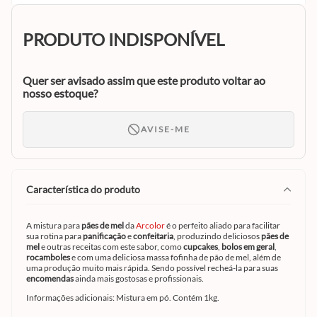
PRODUTO INDISPONÍVEL
Quer ser avisado assim que este produto voltar ao
nosso estoque?
AVISE-ME
característica do produto
A mistura para
pães de mel
da
Arcolor
é o perfeito aliado para facilitar
sua rotina para
panificação
e
confeitaria
, produzindo deliciosos
pães de
mel
e outras receitas com este sabor, como
cupcakes
,
bolos em geral
,
rocamboles
e com uma deliciosa massa fofinha de pão de mel, além de
uma produção muito mais rápida. Sendo possível recheá-la para suas
encomendas
ainda mais gostosas e profissionais.
Informações adicionais: Mistura em pó. Contém 1kg.