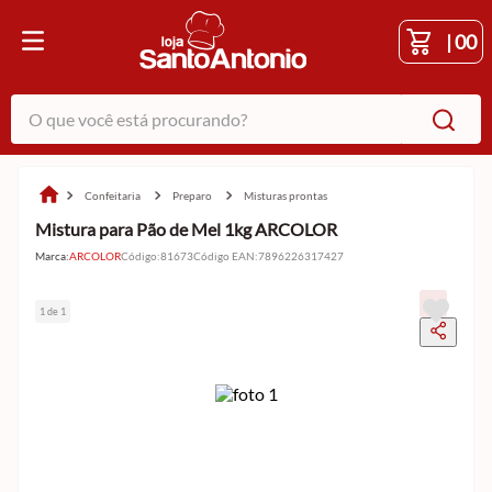
|
00
O que você está procurando?
confeitaria
preparo
misturas prontas
Mistura para Pão de Mel 1kg ARCOLOR
Marca:
ARCOLOR
Código
:
81673
Código EAN
:
7896226317427
1 de 1