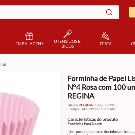
UTENSÍLIOS E 
EMBALAGENS
FESTA
G
BICOS
onal
Forminha de Papel Li
N°4 Rosa com 100 un
REGINA
Marca:
REGINA
Código
:
97201
Código EAN
:
7891175015349
Características do produto
Forminha Para Doces
Ideal para colocar seus docinhos de festa,