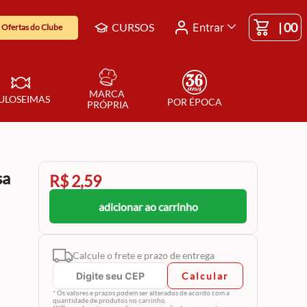
|
00
CURSOS
Entrar
Ofertas do Clube
MARCA 
ULOSEIMAS
POR ÉPOCA
PRÓPRIA
sa
R$ 2,59
adicionar ao carrinho
Calcule o frete e prazo de entrega
Calcular
* Os valores e prazos podem ser alterados de acordo com a
quantidade de produtos no carrinho.