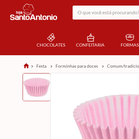
O que você está procurando?
CHOCOLATES
CONFEITARIA
FORMAS
festa
forminhas para doces
comum/tradici