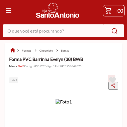
|
00
O que você está procurando?
formas
chocolate
barras
Forma PVC Barrinha Evelyn (38) BWB
Marca:
BWB
Código
:
83352
Código EAN
:
7898559642825
1 de 1