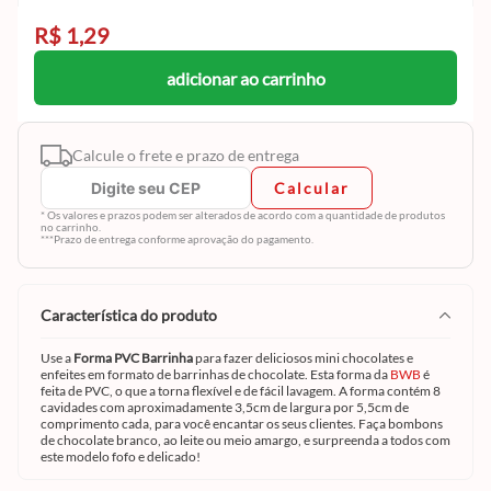
R$ 1,29
adicionar ao carrinho
Calcule o frete e prazo de entrega
Calcular
* Os valores e prazos podem ser alterados de acordo com a quantidade de produtos
no carrinho.
***Prazo de entrega conforme aprovação do pagamento.
característica do produto
Use a
Forma PVC Barrinha
para fazer deliciosos mini chocolates e
enfeites em formato de barrinhas de chocolate. Esta forma da
BWB
é
feita de PVC, o que a torna flexível e de fácil lavagem. A forma contém 8
cavidades com aproximadamente 3,5cm de largura por 5,5cm de
comprimento cada, para você encantar os seus clientes. Faça bombons
de chocolate branco, ao leite ou meio amargo, e surpreenda a todos com
este modelo fofo e delicado!