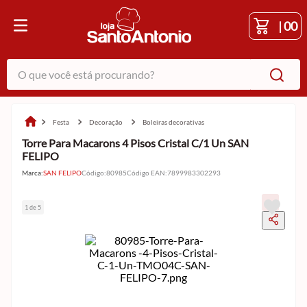
|
00
O que você está procurando?
festa
decoração
boleiras decorativas
Torre Para Macarons 4 Pisos Cristal C/1 Un SAN
FELIPO
Marca:
SAN FELIPO
Código
:
80985
Código EAN
:
7899983302293
1 de 5