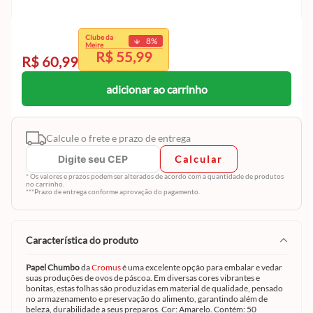
exclusivo
Clube da
8
%
Clube da Meire.
Meire
R$ 55,99
Cadastre-se e aproveite
R$ 60,99
adicionar ao carrinho
Calcule o frete e prazo de entrega
Calcular
* Os valores e prazos podem ser alterados de acordo com a quantidade de produtos
no carrinho.
***Prazo de entrega conforme aprovação do pagamento.
característica do produto
Papel Chumbo
da
Cromus
é uma excelente opção para embalar e vedar
suas produções de ovos de páscoa. Em diversas cores vibrantes e
bonitas, estas folhas são produzidas em material de qualidade, pensado
no armazenamento e preservação do alimento, garantindo além de
beleza, durabilidade a seus preparos. Cor: Amarelo. Contém: 50