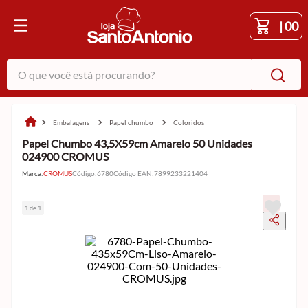
|
00
O que você está procurando?
embalagens
papel chumbo
coloridos
Papel Chumbo 43,5X59cm Amarelo 50 Unidades
024900 CROMUS
Marca:
CROMUS
Código
:
6780
Código EAN
:
7899233221404
1 de 1