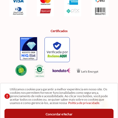
Certificados
Utilizamos cookies para garantir a melhor experiência em nosso site. Os
cookies nos permitem fornecer funcionalidades como segurança,
Razão Social: Comercial Luzia Meire de Gêneros Alimentícios LTDA | CNPJ:
gerenciamento de rede e acessibilidade. Ao clicar nos botões, você pode
08.991.182/0001-11
aceitar todos os cookies ou, se quiser saber mais sobre os cookies que
usamos e como gerenciá-los, acesse nossa
Política de privacidade.
Os preços, produtos e quantidades da Loja Virtual não se aplicam aos da Loja Física. Na Loja
fisíca temos mais variedades de produtos e departamentos. Imagens meramente ilustrativas.
Concordar e fechar