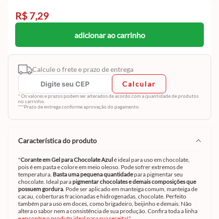
R$ 7,29
adicionar ao carrinho
Calcule o frete e prazo de entrega
Calcular
* Os valores e prazos podem ser alterados de acordo com a quantidade de produtos
no carrinho.
***Prazo de entrega conforme aprovação do pagamento.
característica do produto
"
Corante em Gel para Chocolate Azul
é ideal para uso em chocolate,
pois é em pasta e colore em meio oleoso. Pode sofrer extremos de
temperatura.
Basta uma pequena quantidade
para pigmentar seu
chocolate. Ideal para
pigmentar chocolates e demais composições que
possuem gordura
. Pode ser aplicado em manteiga comum, manteiga de
cacau, coberturas fracionadas e hidrogenadas, chocolate. Perfeito
também para uso em doces, como brigadeiro, beijinho e demais. Não
altera o sabor nem a consistência de sua produção. Confira toda a linha
e encontre o produto ideal para sua receita!"