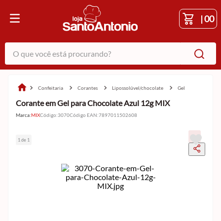
|
00
O que você está procurando?
confeitaria
corantes
lipossolúvel/chocolate
gel
Corante em Gel para Chocolate Azul 12g MIX
Marca:
MIX
Código
:
3070
Código EAN
:
7897011502608
1 de 1