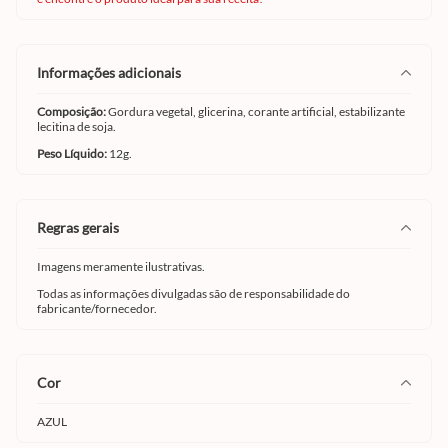
informações adicionais
Composição:
Gordura vegetal, glicerina, corante artificial, estabilizante
lecitina de soja.
Peso Líquido:
12g.
regras gerais
Imagens meramente ilustrativas.
Todas as informações divulgadas são de responsabilidade do
fabricante/fornecedor.
cor
AZUL