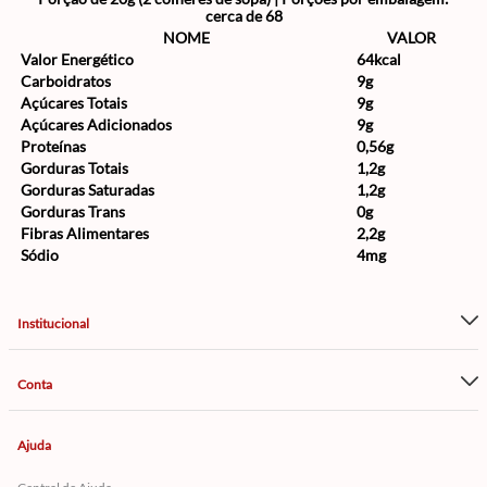
cerca de 68
NOME
VALOR
Valor Energético
64kcal
Carboidratos
9g
Açúcares Totais
9g
Açúcares Adicionados
9g
Proteínas
0,56g
Gorduras Totais
1,2g
Gorduras Saturadas
1,2g
Gorduras Trans
0g
Fibras Alimentares
2,2g
Sódio
4mg
Institucional
Conta
Ajuda