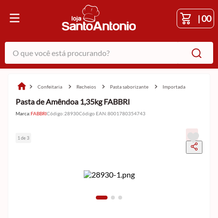
|
00
O que você está procurando?
confeitaria
recheios
pasta saborizante
importada
Pasta de Amêndoa 1,35kg FABBRI
Marca:
FABBRI
Código
:
28930
Código EAN
:
8001780354743
1 de 3