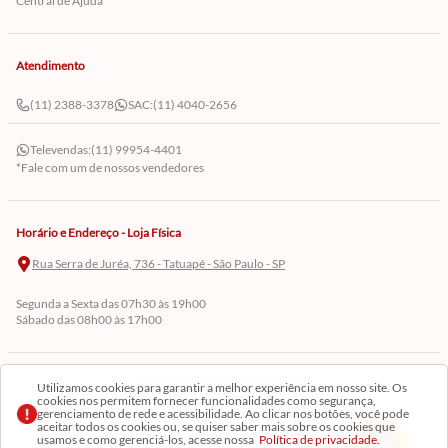
Central de Ajuda
Atendimento
(11) 2388-3378
SAC:
(11) 4040-2656
Televendas:
(11) 99954-4401
*Fale com um de nossos vendedores
Horário e Endereço - Loja Física
Rua Serra de Juréa, 736 - Tatuapé - São Paulo - SP
Segunda a Sexta das 07h30 às 19h00
Sábado das 08h00 às 17h00
Cadastre-se em Nossa Newsletter
Utilizamos cookies para garantir a melhor experiência em nosso site. Os
cookies nos permitem fornecer funcionalidades como segurança,
gerenciamento de rede e acessibilidade. Ao clicar nos botões, você pode
Receba as novidades
aceitar todos os cookies ou, se quiser saber mais sobre os cookies que
usamos e como gerenciá-los, acesse nossa
Política de privacidade.