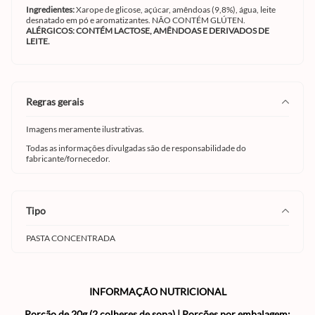
Ingredientes:
Xarope de glicose, açúcar, amêndoas (9,8%), água, leite
desnatado em pó e aromatizantes. NÃO CONTÉM GLÚTEN.
ALÉRGICOS: CONTÉM LACTOSE, AMÊNDOAS E DERIVADOS DE
LEITE.
regras gerais
Imagens meramente ilustrativas.
Todas as informações divulgadas são de responsabilidade do
fabricante/fornecedor.
tipo
PASTA CONCENTRADA
INFORMAÇÃO NUTRICIONAL
Porção de 20g (2 colheres de sopa) | Porções por embalagem: