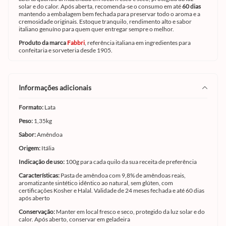
solar e do calor. Após aberta, recomenda-se o consumo em até
60 dias
mantendo a embalagem bem fechada para preservar todo o aroma e a
cremosidade originais. Estoque tranquilo, rendimento alto e sabor
italiano genuíno para quem quer entregar sempre o melhor.
Produto da marca
Fabbri
, referência italiana em ingredientes para
confeitaria e sorveteria desde 1905.
informações adicionais
Formato:
Lata
Peso:
1,35kg
Sabor:
Amêndoa
Origem:
Itália
Indicação de uso:
100g para cada quilo da sua receita de preferência
Características:
Pasta de amêndoa com 9,8% de amêndoas reais,
aromatizante sintético idêntico ao natural, sem glúten, com
certificações Kosher e Halal. Validade de 24 meses fechada e até 60 dias
após aberto
Conservação:
Manter em local fresco e seco, protegido da luz solar e do
calor. Após aberto, conservar em geladeira