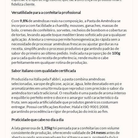
fideliza cliente.
Versatilidade para a confeitaria profissional
Com
9,8%
de amêndoas reais na composição, a Pasta de Amêndoa se
incorpora com facilidade a chantilly, mousses, ganaches, massas de
bolo, cremes de confeiteiro, sorvetes, recheios de bombom e coberturas
de tortas, levando aquele toque mediterrâneo sofisticado para qualquer
aplicação. A textura cremosa permite homogeneização rápida sem a
necessidade de processar amêndoas frescas ou ajustar gorduras na
receita, simplificando o processo produtivo e garantindo padrão de
sabor do primeiro ao último pedido. Indicada na proporção de
100g
para cada quilo da receita de preferência, rende muito e cabe
perfeitamente em qualquer rotina de produção.
Sabor italiano com qualidade certificada
Produzida na Itália pela Fabbri, a pasta combina amêndoas
selecionadas, xarope de glicose, açúcar, água, leite desnatado em pó e
aromatizantes em uma fórmula que reproduz com precisão o sabor da
amêndoa torrada tradicional. O resultado é uma pasta de aroma intenso
e equilíbrio perfeito entre o doce e o amargor sutil característico da
fruta, sem aquela artificialidade que produtos genéricos costumam
entregar. Possui certificações Kosher, Halal e ISO 9001:2008,
garantindo procedência e rigor de produção do início ao fim.
Praticidade que cabe no dia a dia
A lata generosa de
1,35kg
foi pensada para confeitarias com volume
consistente de produção, oferecendo validade de
24 meses
antes de
aberta quando armazenada em local fresco e seco, protegida da luz