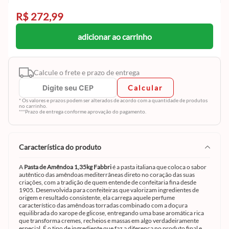
R$ 272,99
adicionar ao carrinho
Calcule o frete e prazo de entrega
Calcular
* Os valores e prazos podem ser alterados de acordo com a quantidade de produtos
no carrinho.
***Prazo de entrega conforme aprovação do pagamento.
característica do produto
A
Pasta de Amêndoa 1,35kg Fabbri
é a pasta italiana que coloca o sabor
autêntico das amêndoas mediterrâneas direto no coração das suas
criações, com a tradição de quem entende de confeitaria fina desde
1905. Desenvolvida para confeiteiras que valorizam ingredientes de
origem e resultado consistente, ela carrega aquele perfume
característico das amêndoas torradas combinado com a doçura
equilibrada do xarope de glicose, entregando uma base aromática rica
que transforma cremes, recheios e massas em algo verdadeiramente
especial. É o tipo de ingrediente que faz a diferença no produto final e