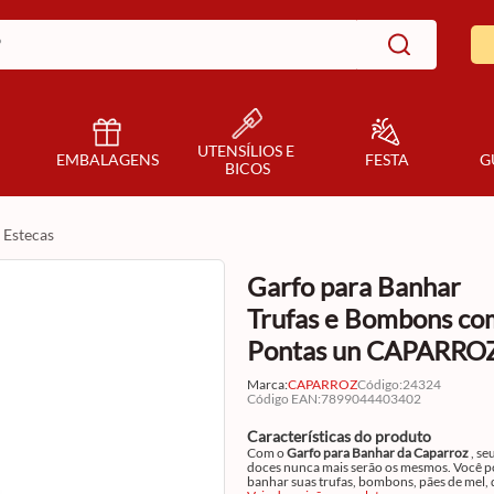
UTENSÍLIOS E 
EMBALAGENS
FESTA
G
BICOS
estecas
Garfo para Banhar
Trufas e Bombons co
Pontas un CAPARRO
Marca:
CAPARROZ
Código
:
24324
Código EAN
:
7899044403402
Características do produto
Com o
Garfo para Banhar da Caparroz
, se
doces nunca mais serão os mesmos. Você 
banhar suas trufas, bombons, pães de mel,