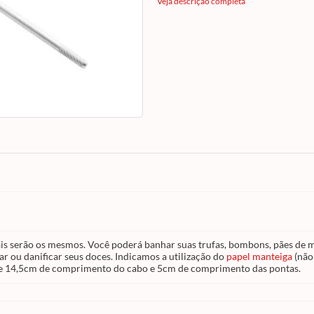
gourmets, e até mesmo utilizar em fondants. Es
Veja descrição completa
produto foi desenvolvido no formato perfe
para não marcar ou danificar seus doces.
Indicamos a utilização do
papel manteiga
(
incluso) para a secagem final dos 
Garfo para Banhar
é feito de alumínio e pos
pontas. Seu tamnho é de 14,5cm de compr
do cabo e 5cm de comprimento das pontas
is serão os mesmos. Você poderá banhar suas trufas, bombons, pães de me
r ou danificar seus doces. Indicamos a utilização do
papel manteiga
(não
é de 14,5cm de comprimento do cabo e 5cm de comprimento das pontas.