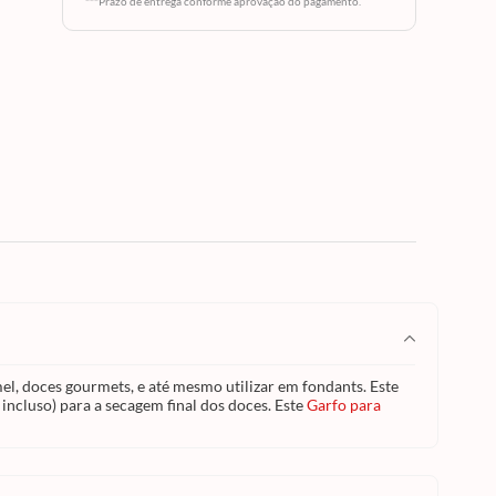
te
***Prazo de entrega conforme aprovação do pagamento.
ito
não
doces. Este
sui 3
imento
.
l, doces gourmets, e até mesmo utilizar em fondants. Este
 incluso) para a secagem final dos doces. Este
Garfo para