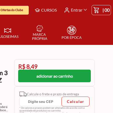
|
00
CURSOS
Entrar
Ofertas do Clube
MARCA 
ULOSEIMAS
POR ÉPOCA
PRÓPRIA
R$ 8,49
m 3
adicionar ao carrinho
Z
Calcule o frete e prazo de entrega
Calcular
us
poderá
* Os valores e prazos podem ser alterados de acordo com a
 doces
quantidade de produtos no carrinho.