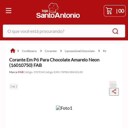
|
00
O que você está procurando?
confeitaria
corantes
lipossolúvel/chocolate
pó
Corante Em Pó Para Chocolate Amarelo Neon
(16010750) FAB
Marca:
FAB
Código
:
192926
Código EAN
:
7898638642630
1 de 1