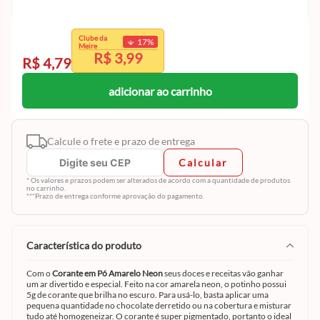
exclusivo
Clube da
17
%
Clube da Meire.
Meire
R$ 3,99
Cadastre-se e aproveite
R$ 4,79
adicionar ao carrinho
Calcule o frete e prazo de entrega
Calcular
* Os valores e prazos podem ser alterados de acordo com a quantidade de produtos
no carrinho.
***Prazo de entrega conforme aprovação do pagamento.
característica do produto
Com o
Corante em Pó Amarelo Neon
seus doces e receitas vão ganhar
um ar divertido e especial. Feito na cor amarela neon, o potinho possui
5g de corante que brilha no escuro. Para usá-lo, basta aplicar uma
pequena quantidade no chocolate derretido ou na cobertura e misturar
tudo até homogeneizar. O corante é super pigmentado, portanto o ideal