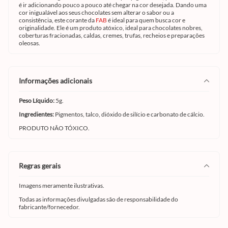
é ir adicionando pouco a pouco até chegar na cor desejada. Dando uma
cor inigualável aos seus chocolates sem alterar o sabor ou a
consistência, este corante da
FAB
é ideal para quem busca cor e
originalidade. Ele é um produto atóxico, ideal para chocolates nobres,
coberturas fracionadas, caldas, cremes, trufas, recheios e preparações
oleosas.
informações adicionais
Peso Líquido:
5g.
Ingredientes:
Pigmentos, talco, dióxido de silício e carbonato de cálcio.
PRODUTO NÃO TÓXICO.
regras gerais
Imagens meramente ilustrativas.
Todas as informações divulgadas são de responsabilidade do
fabricante/fornecedor.