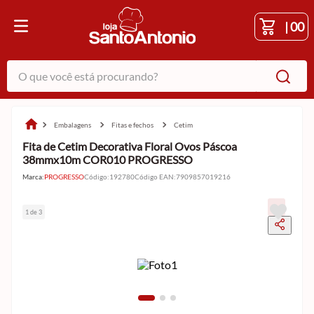
|
00
O que você está procurando?
embalagens
fitas e fechos
cetim
Fita de Cetim Decorativa Floral Ovos Páscoa
38mmx10m COR010 PROGRESSO
Marca:
PROGRESSO
Código
:
192780
Código EAN
:
7909857019216
1 de 3