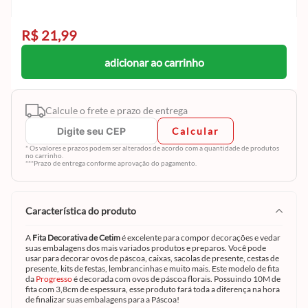
R$ 21,99
adicionar ao carrinho
Calcule o frete e prazo de entrega
Calcular
* Os valores e prazos podem ser alterados de acordo com a quantidade de produtos
no carrinho.
***Prazo de entrega conforme aprovação do pagamento.
característica do produto
A
Fita Decorativa de Cetim
é excelente para compor decorações e vedar
suas embalagens dos mais variados produtos e preparos. Você pode
usar para decorar ovos de páscoa, caixas, sacolas de presente, cestas de
presente, kits de festas, lembrancinhas e muito mais. Este modelo de fita
da
Progresso
é decorada com ovos de páscoa florais. Possuindo 10M de
fita com 3,8cm de espessura, esse produto fará toda a diferença na hora
de finalizar suas embalagens para a Páscoa!