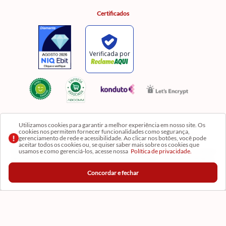
Certificados
Utilizamos cookies para garantir a melhor experiência em nosso site. Os
cookies nos permitem fornecer funcionalidades como segurança,
Razão Social: Comercial Luzia Meire de Gêneros Alimentícios LTDA | CNPJ:
gerenciamento de rede e acessibilidade. Ao clicar nos botões, você pode
08.991.182/0001-11
aceitar todos os cookies ou, se quiser saber mais sobre os cookies que
usamos e como gerenciá-los, acesse nossa
Política de privacidade.
Os preços, produtos e quantidades da Loja Virtual não se aplicam aos da Loja Física. Na Loja
fisíca temos mais variedades de produtos e departamentos. Imagens meramente ilustrativas.
Concordar e fechar