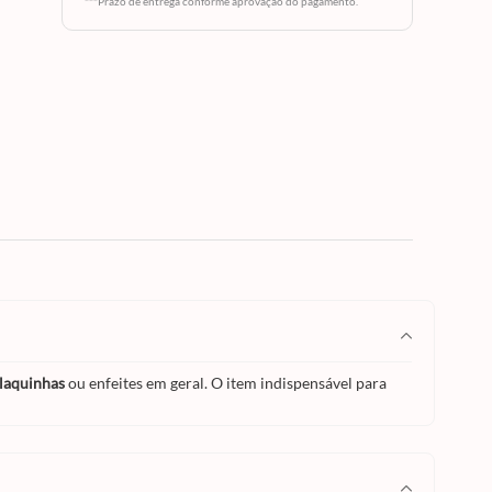
***Prazo de entrega conforme aprovação do pagamento.
laquinhas
ou enfeites em geral. O item indispensável para