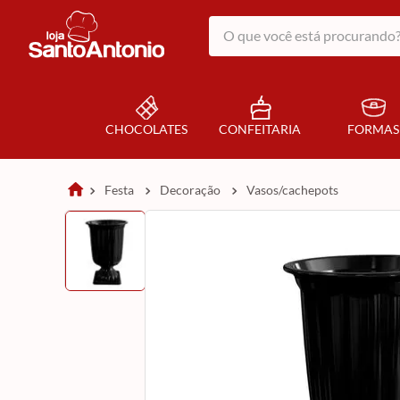
O que você está procurando?
CHOCOLATES
CONFEITARIA
FORMAS
festa
decoração
vasos/cachepots