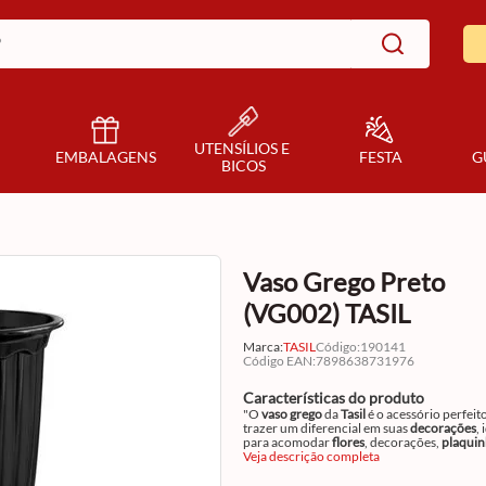
UTENSÍLIOS E 
EMBALAGENS
FESTA
G
BICOS
Vaso Grego Preto
(VG002) TASIL
Marca:
TASIL
Código
:
190141
Código EAN
:
7898638731976
Características do produto
"O
vaso grego
da
Tasil
é o acessório perfeit
trazer um diferencial em suas
decorações
, 
para acomodar
flores
, decorações,
plaquin
enfeites em geral. O item indispensável par
Veja descrição completa
compor a decoração do ambiente ou sua m
suas
festas e eventos
.. Informações adicion