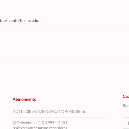
 fabricante/fornecedor.
Cad
Atendimento
Rec
(11) 2388-3378
SAC:
(11) 4040-2656
Televendas:
(11) 99954-4401
*Fale com um de nossos vendedores