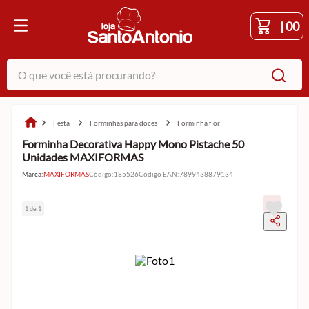
|
00
O que você está procurando?
festa
forminhas para doces
forminha flor
Forminha Decorativa Happy Mono Pistache 50
Unidades MAXIFORMAS
Marca:
MAXIFORMAS
Código
:
185526
Código EAN
:
7899438879134
1 de 1