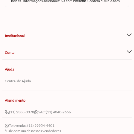
bonita. Informações adicionais: Na cor:
Pistache
. Contém 50 unidades
Institucional
Conta
Ajuda
Central de Ajuda
Atendimento
(11) 2388-3378
SAC:
(11) 4040-2656
Televendas:
(11) 99954-4401
*Fale com um de nossos vendedores