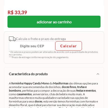
R$ 33,39
adicionar ao carrinho
Calcule o frete e prazo de entrega
Calcular
* Os valores e prazos podem ser alterados de acordo com a quantidade de produtos
no carrinho.
***Prazo de entrega conforme aprovação do pagamento.
característica do produto
A
forminha Happy Candy Mono
da
Maxiformas
são ótimas opções para
acomodar suas encomendas de docinhos,
doces finos, trufas e
bombons
, perfeitas para compor a decoração de suas
festas e eventos
,
como
casamentos
, aniversários, chás de bebê e muito mais. A
maxiformas oferece muita qualidade e variedade nas opções de
forminhas para seus
doces
, esta versão temos forminhas com formato e
desenho floral, que é ideal para tornar sua decoração mais delicada e